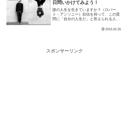
日問いかけてみよう！
ります。人生は有限だからこそ、「やめ
る」は前向きな選択なのです。
誰の人生を生きていますか？（ロバー
ト・アンソニー）自信を持って、この質
問に「自分の人生だ」と答えられる人は
意外に少ないのではないでしょうか？マ
ツダミヒロ氏の新刊賢人たちからの運命
2015.02.25
を変える質問の中でこのロバート・アン
ソニーの言葉を以下のように...
スポンサーリンク