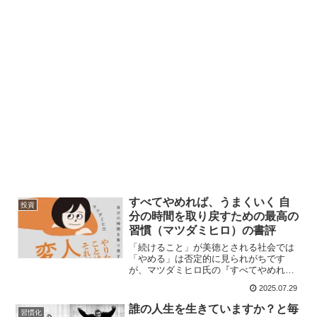
すべてやめれば、うまくいく 自
投資
分の時間を取り戻すための最高の
習慣（マツダミヒロ）の書評
「続けること」が美徳とされる社会では
「やめる」は否定的に見られがちです
が、マツダミヒロ氏の『すべてやめれ
ば、うまくいく』は、その価値観を問い
2025.07.29
直します。本当に必要なこと以外をやめ
ることで、自分の時間とエネルギーに余
誰の人生を生きていますか？と毎
習慣化
白が生まれ、自己肯定感や創造性が高ま