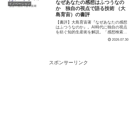
考え、経営と意思決定の質を劇的に高め
なぜあなたの感想はふつうなの
イノベーション
るための一冊を徹底レビュー。
か 独自の視点で語る技術 （大
島育宙）の書評
【書評】大島育宙著『なぜあなたの感想
はふつうなのか』。AI時代に独自の視点
を紡ぐ知的生産術を解説。「感想検索
病」を脱却し、仮説を持った鑑賞と「書
2026.07.30
く（創作する）」行為によってビジネス
の判断の質を高めるための思考法を、コ
ンサルタント徳本昌大が紐解く。
スポンサーリンク