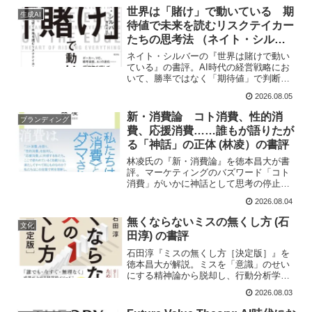
現場の声を循環させる仕組み作りから、
世界は「賭け」で動いている 期
生成AI
AI時代に求められる意思決定の質向上ま
待値で未来を読むリスクテイカー
で実践的経営戦略を徹底解説します。
たちの思考法 （ネイト・シルバ
ー）の書評
ネイト・シルバーの『世界は賭けで動い
ている』の書評。AI時代の経営戦略にお
いて、勝率ではなく「期待値」で判断す
るリバーの思考法を解説。一方で確率論
2026.08.05
の限界や倫理的課題も指摘し、思い込み
に騙されず実務に活かすための構造的思
新・消費論 コト消費、性的消
ブランディング
考と意思決定の極意に迫ります。
費、応援消費……誰もが語りたが
る「神話」の正体 (林凌）の書評
林凌氏の『新・消費論』を徳本昌大が書
評。マーケティングのバズワード「コト
消費」がいかに神話として思考の停止や
顧客理解の解像度を下げているかを解
2026.08.04
剖。1980年代のポストモダニズム、オタ
ク文化の応援消費、性的消費のパラドッ
無くならないミスの無くし方 (石
文化
クスを読み解き、意思決定の質を上げる
田淳) の書評
「構造で考える」思考法を解説します。
石田淳『ミスの無くし方［決定版］』を
徳本昌大が解説。ミスを「意識」のせい
にする精神論から脱却し、行動分析学・
行動科学マネジメントに基づく「仕組み
2026.08.03
づくり」でヒューマンエラーを防ぐ方法
を学びます。AI時代にこそ求められる、