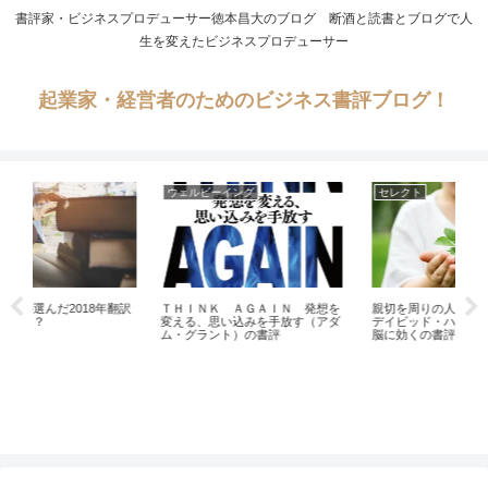
書評家・ビジネスプロデューサー徳本昌大のブログ 断酒と読書とブログで人
生を変えたビジネスプロデューサー
起業家・経営者のためのビジネス書評ブログ！
セレクト
AI
想を
親切を周りの人に伝染させよう！
トーマス・フリードマンの遅刻し
断
アダ
デイビッド・ハミルトンの親切は
てくれて、ありがとう 常識が通
を
脳に効くの書評
じない時代の生き方 遅刻してくれ
ス
て、ありがとう 常識が通じない時
ぐ
代の生き方の書評