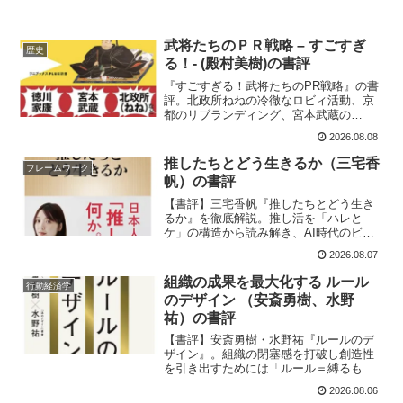
武将たちのＰＲ戦略 – すごすぎ
歴史
る！- (殿村美樹)の書評
『すごすぎる！武将たちのPR戦略』の書
評。北政所ねねの冷徹なロビィ活動、京
都のリブランディング、宮本武蔵の
「情」に訴える映像化など、武力ではな
2026.08.08
く「見える化」を駆使したPR術をAI時代
の経営戦略にどう活かすか徹底解説。
推したちとどう生きるか（三宅香
フレームワーク
帆）の書評
【書評】三宅香帆『推したちとどう生き
るか』を徹底解説。推し活を「ハレと
ケ」の構造から読み解き、AI時代のビジ
ネス・経営戦略・意思決定への応用方法
2026.08.07
を徳本昌大が考察します。SNSの同調圧
力に騙されず、自分の言葉で判断の質を
組織の成果を最大化する ルール
行動経済学
上げるためのヒントが満載。仕事や人生
のデザイン （安斎勇樹、水野
のヒントに。（139文字）
祐）の書評
【書評】安斎勇樹・水野祐『ルールのデ
ザイン』。組織の閉塞感を打破し創造性
を引き出すためには「ルール＝縛るも
の」という思い込みを覆す必要がありま
2026.08.06
す。組織のOSを書き換え、経営の意志と