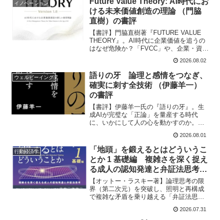
Future Value Theory: AI時代にお
イノベーション
具体的で再現性のあるマネジメント術と
ける未来価値創造の理論 （門脇
MORSの法則の活用法を深く紐解きま
直樹）の書評
す。
【書評】門脇直樹著『FUTURE VALUE
THEORY』。AI時代に企業価値を追うの
はなぜ危険か？「FVCC」や、企業・資
本・人間・社会の共進化、知能ではなく
2026.08.02
「意思」が未来を創るというAI時代の
新・経営哲学をコンサルタント徳本昌大
語りの牙 論理と感情をつなぎ、
ウェルビーイング
が熱く解説します。
確実に刺す全技術 （伊藤羊一）
の書評
【書評】伊藤羊一氏の『語りの牙』。生
成AIが完璧な「正論」を量産する時代
に、いかにして人の心を動かすのか。タ
テの論理とヨコの物語の掛け合わせ、余
2026.08.01
白あるビジョンの共有、そして相手の人
生に触れる真の対話など、経営や意思決
「地頭」を鍛えるとはどういうこ
行動経済学
定の質を上げるAI時代のコミュニケーシ
とか 1 基礎編 複雑さを深く捉え
ョン戦略を徹底解説します。
る成人の認知発達と弁証法思考
（オットー・ラスキー）の書評
【オットー・ラスキー著】論理思考の限
界（第二次元）を突破し、照明と再構成
で複雑な矛盾を乗り越える「弁証法思考
（第三次元）」をコンサルタント徳本昌
2026.07.31
大が解説。思い込みに騙されず、構造で