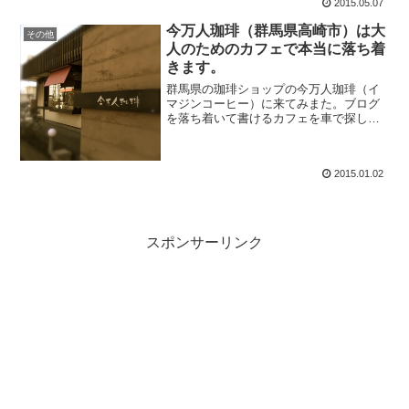
2015.05.07
今万人珈琲（群馬県高崎市）は大
その他
人のためのカフェで本当に落ち着
きます。
群馬県の珈琲ショップの今万人珈琲（イ
マジンコーヒー）に来てみまた。ブログ
を落ち着いて書けるカフェを車で探して
いて偶然見つけましたが、なかなか居心
地がよくおすすめです。高崎市の環状線
と国道17号の交差点からほど近い立地で
2015.01.02
前橋や高崎では有名なカ...
スポンサーリンク