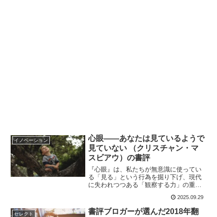
心眼――あなたは見ているようで
イノベーション
見ていない （クリスチャン・マ
スビアウ）の書評
『心眼』は、私たちが無意識に使ってい
る「見る」という行為を掘り下げ、現代
に失われつつある「観察する力」の重要
性を説く一冊です。人は経験や知識とい
2025.09.29
うフィルターを通じて一部しか見ず、早
急な判断が誤解や失敗を招きます。本書
書評ブロガーが選んだ2018年翻
セレクト
は哲学・人類学・芸術など多角的視点か