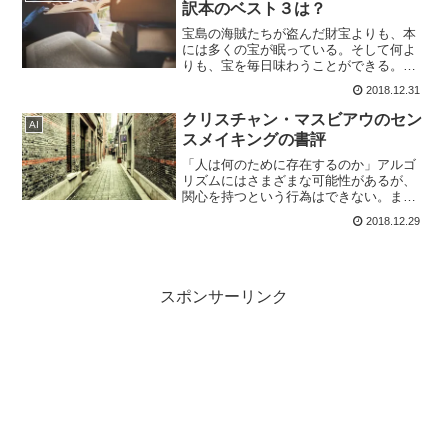
訳本のベスト３は？
ら観察を探求し、現実をそのまま捉える
姿勢を示します。結論を急がず、先入観
宝島の海賊たちが盗んだ財宝よりも、本
を脇に置き、全体像を見極める力こそが
には多くの宝が眠っている。そして何よ
複雑な世界を理解する鍵であると教えて
りも、宝を毎日味わうことができる。
くれます。
（ウォルト・ディズニー）Designed by
2018.12.31
Snowing今年の翻訳本ベスト３は？今年
も無事平穏に12月31日を迎えることがで
クリスチャン・マスビアウのセン
AI
きま...
スメイキングの書評
「人は何のために存在するのか」アルゴ
リズムにはさまざまな可能性があるが、
関心を持つという行為はできない。まさ
しく関心を寄せ、気遣いをするために人
2018.12.29
は存在するのだ。（クリスチャン・マス
ビアウ）Designed by 4045なぜ、センス
メイキン...
スポンサーリンク