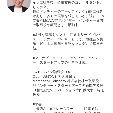
インに従事後、企業支援のコンサルタントと
して独立。
特にベンチャーのマーケティング戦略に強み
があり、多くの実績を残している。現在、IPO
支援やM&Aのアドバイザー、ベンチャー企業
の取締役や顧問として活動中。
■多様な講師をゲストに迎えるサードプレイ
ス・ラボのアドバイザーとして、勉強会を実
施。ビジネス書籍の書評をブログにて毎日更
新。
■マイナビニュース、マックファンでベンチャ
ー・スタートアップの記事を連載。
Ewilジャパン取締役COO
Quants株式会社社外取締役
Mamasan&Company 株式会社社外取締役
他ベンチャー・スタートアップの顧問先多数
iU 情報経営イノベーション専門職大学 特任
教授
■著書
「最強Appleフレームワーク」（時事通信）