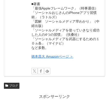
■著書
「最強Appleフレームワーク」（時事通信）
「ソーシャルおじさんのiPhoneアプリ習慣
術」（ラトルズ）
「図解 ソーシャルメディア早わかり」（中
経出版）
「ソーシャルメディアを使っていきなり成功
した人の4つの習慣」（扶桑社）
「ソーシャルメディアを武器にするための１
０ヵ条」（マイナビ）
など多数。
徳本昌大 Amazonページ ＞
ブログ
スポンサーリンク