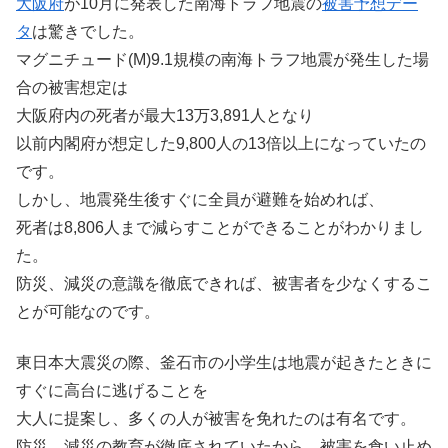
大阪府
が10月に発表した南海トラフ地震の
被害予想デー
タ
は驚きでした。
マグニチュード(M)9.1規模の南海トラフ地震が発生した場
合の被害想定は
大阪府内の死者が最大13万3,891人となり
以前内閣府が想定した9,800人の13倍以上になっていたの
です。
しかし、地震発生後すぐに全員が避難を始めれば、
死者は8,806人まで減らすことができることがわかりまし
た。
防災、減災の意識を徹底できれば、被害者を少なくするこ
とが可能なのです。
東日本大震災の際、釜石市の小学生は地震が起きたときに
すぐに高台に逃げることを
大人に提案し、多くの人が被害を免れたのは有名です。
防災、減災の教育が徹底されていたから、被害を食い止め