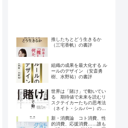
推したちとどう生きるか
（三宅香帆）の書評
組織の成果を最大化する ル
ールのデザイン （安斎勇
樹、水野祐）の書評
世界は「賭け」で動いてい
る 期待値で未来を読むリ
スクテイカーたちの思考法
（ネイト・シルバー）の書
評
新・消費論 コト消費、性
的消費、応援消費……誰も