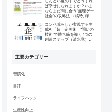
しんどい世の中でどうすれ
ば幸せになれますか？いま
ならまだ間に合う“無理ゲー
社会”の攻略法 （橘玲, 樺山
美夏）の書評
コンペ荒らしが実践する生
成AI「超」企画術 “問いの
技術”で勝ち筋を導く7つの
創造ステップ（清水覚）の
書評
主要カテゴリー
習慣化
書評
ライフハック
生産性向上