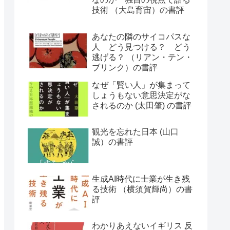
技術 （大島育宙）の書評
あなたの隣のサイコパスな
人 どう見つける？ どう
逃げる？ （リアン・テン・
ブリンク）の書評
なぜ「賢い人」が集まって
しょうもない意思決定がな
されるのか (太田肇) の書評
観光を忘れた日本 (山口
誠）の書評
生成AI時代に士業が生き残
る技術 （横須賀輝尚）の書
評
わかりあえないイギリス 反