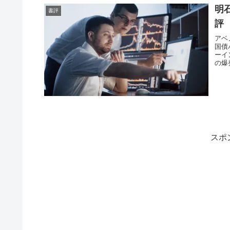
明
書評
評
アベ
国債
ーイ
の爆
スポ