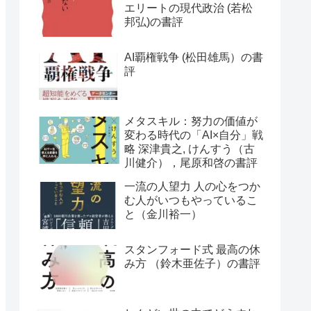
エリートの現代政治 (若松
邦弘)の書評
AI覇権戦争 (松田雄馬）の書
評
メタスキル：努力の価値が
変わる時代の「AI×自分」戦
略 深津貴之, けんすう（古
川健介），尾原和啓の書評
一流の人望力 人の心をつか
む人がいつもやっているこ
と（金川裕一）
スタンフォード式 最高の休
み方 （鈴木亜佐子）の書評