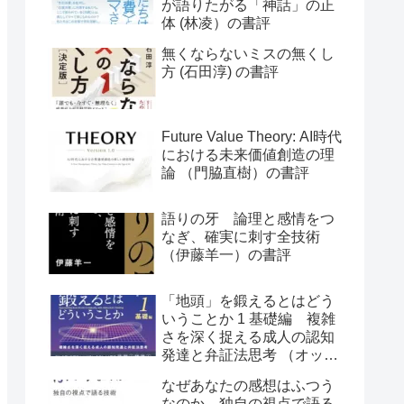
が語りたがる「神話」の正
体 (林凌）の書評
無くならないミスの無くし
方 (石田淳) の書評
Future Value Theory: AI時代
における未来価値創造の理
論 （門脇直樹）の書評
語りの牙 論理と感情をつ
なぎ、確実に刺す全技術
（伊藤羊一）の書評
「地頭」を鍛えるとはどう
いうことか 1 基礎編 複雑
さを深く捉える成人の認知
発達と弁証法思考 （オット
ー・ラスキー）の書評
なぜあなたの感想はふつう
なのか 独自の視点で語る