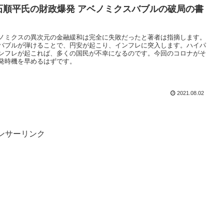
石順平氏の財政爆発 アベノミクスバブルの破局の書
ノミクスの異次元の金融緩和は完全に失敗だったと著者は指摘します。
バブルが弾けることで、円安が起こり、インフレに突入します。ハイパ
ンフレが起これば、多くの国民が不幸になるのです。今回のコロナがそ
発時機を早めるはずです。
2021.08.02
ンサーリンク