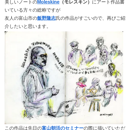
美しいノートの
Moleskine
（モレスキン）
にアート作品書
いている方々の総称ですが
友人の富山市の
飯野隆志
氏の作品がすごいので、再びご紹
介したいと思います。
この作品は先日の
富山朝活のセミナー
の際に描いていただ