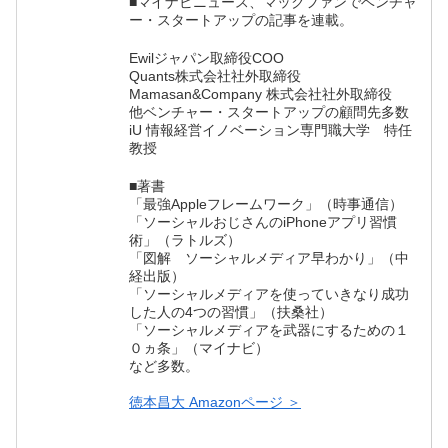
■マイナビニュース、マックファンでベンチャ
ー・スタートアップの記事を連載。
Ewilジャパン取締役COO
Quants株式会社社外取締役
Mamasan&Company 株式会社社外取締役
他ベンチャー・スタートアップの顧問先多数
iU 情報経営イノベーション専門職大学 特任
教授
■著書
「最強Appleフレームワーク」（時事通信）
「ソーシャルおじさんのiPhoneアプリ習慣
術」（ラトルズ）
「図解 ソーシャルメディア早わかり」（中
経出版）
「ソーシャルメディアを使っていきなり成功
した人の4つの習慣」（扶桑社）
「ソーシャルメディアを武器にするための１
０ヵ条」（マイナビ）
など多数。
徳本昌大 Amazonページ ＞