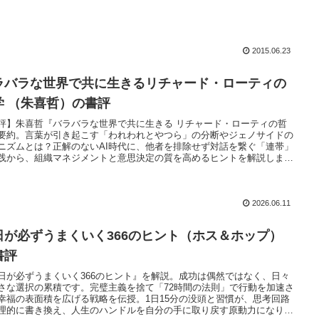
2015.06.23
ラバラな世界で共に生きるリチャード・ローティの
学 （朱喜哲）の書評
評】朱喜哲『バラバラな世界で共に生きる リチャード・ローティの哲
要約。言葉が引き起こす「われわれとやつら」の分断やジェノサイドの
ニズムとは？正解のないAI時代に、他者を排除せず対話を繋ぐ「連帯」
践から、組織マネジメントと意思決定の質を高めるヒントを解説しま
2026.06.11
日が必ずうまくいく366のヒント（ホス＆ホップ）
書評
日が必ずうまくいく366のヒント』を解説。成功は偶然ではなく、日々
さな選択の累積です。完璧主義を捨て「72時間の法則」で行動を加速さ
幸福の表面積を広げる戦略を伝授。1日15分の没頭と習慣が、思考回路
理的に書き換え、人生のハンドルを自分の手に取り戻す原動力になりま