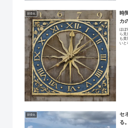
時
習慣化
カ
ほぼ
ら見
も貴
いと
セ
習慣化
る