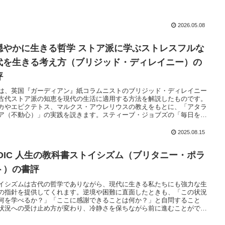
2026.05.08
穏やかに生きる哲学 ストア派に学ぶストレスフルな
代を生きる考え方（ブリジッド・ディレイニー）の
評
は、英国『ガーディアン』紙コラムニストのブリジッド・ディレイニー
古代ストア派の知恵を現代の生活に適用する方法を解説したものです。
カやエピクテトス、マルクス・アウレリウスの教えをもとに、「アタラ
ア（不動心）」の実践を説きます。スティーブ・ジョブズの「毎日を人
後の日だと思って生きる」という姿勢とも重なり、時間の有限性を意識
ことが行動を変える鍵になるのです。
2025.08.15
TOIC 人生の教科書ストイシズム（ブリタニー・ポラ
ト）の書評
イシズムは古代の哲学でありながら、現代に生きる私たちにも強力な生
の指針を提供してくれます。逆境や困難に直面したときも、「この状況
何を学べるか？」「ここに感謝できることは何か？」と自問すること
状況への受け止め方が変わり、冷静さを保ちながら前に進むことができ
。