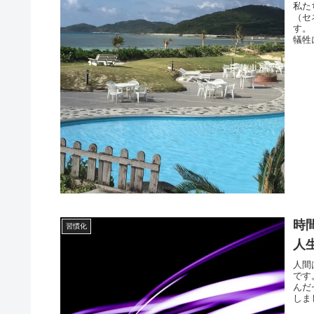
私た
（セ
す。
犠牲
時
習慣化
人
人間
です
んだ
しま