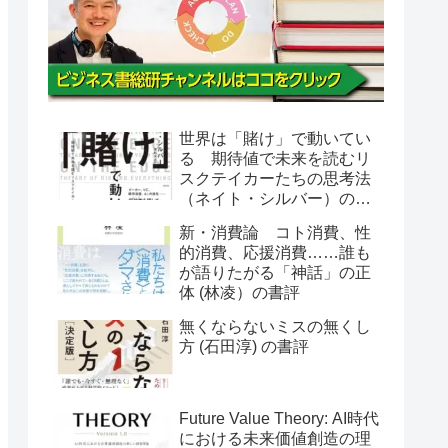
世界は「賭け」で動いてい
る 期待値で未来を読むリ
スクテイカーたちの思考法
（ネイト・シルバー）の書
評
新・消費論 コト消費、性
的消費、応援消費……誰も
が語りたがる「神話」の正
体 (林凌）の書評
無くならないミスの無くし
方 (石田淳) の書評
Future Value Theory: AI時代
における未来価値創造の理