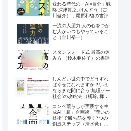
変わる時代の「AI×自分」戦
略 深津貴之, けんすう（古
川健介），尾原和啓の書評
一流の人望力 人の心をつか
む人がいつもやっているこ
と（金川裕一）
スタンフォード式 最高の休
み方 （鈴木亜佐子）の書評
しんどい世の中でどうすれ
ば幸せになれますか？いま
ならまだ間に合う“無理ゲー
社会”の攻略法 （橘玲, 樺山
美夏）の書評
コンペ荒らしが実践する生
成AI「超」企画術 “問いの
技術”で勝ち筋を導く7つの
創造ステップ（清水覚）の
書評