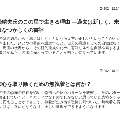
2024.12.14
治晴夫氏のこの星で生きる理由 ―過去は新しく、未
はなつかしくの書評
の研究結果から「思えば叶う」という考え方が正しいということがわか
きました。ひとつの目的を設定すると、自分の意識としての自覚はなく
、周囲の状況から、その目的達成のために有利な条件を自動検索するよ
機能が私たちの脳に備わっていることが明らかになっています。
2022.10.29
怖心を取り除くための無執着とは何か？
の中の恐怖の存在を認め、恐怖への反応パターンを観察し、そのパター
修正していくと、ネガティブなものでしかないと思っていた恐怖をチャ
に変えることができます。執着が生み出す恐怖に気づいて、無執着を育
いけば、迷いがなくなり、正しい選択ができるようになります。