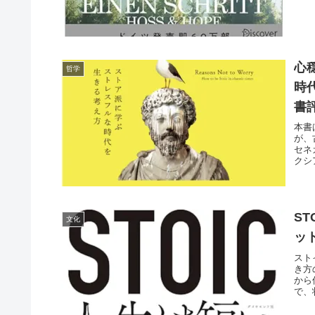
す。
心
哲学
時
書
本書
が、
セネ
クシ
生最
する
S
文化
ッ
スト
き方
から
で、
ます