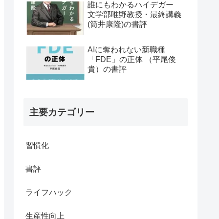
誰にもわかるハイデガー
文学部唯野教授・最終講義
(筒井康隆)の書評
AIに奪われない新職種
「FDE」の正体 （平尾俊
貴）の書評
主要カテゴリー
習慣化
書評
ライフハック
生産性向上