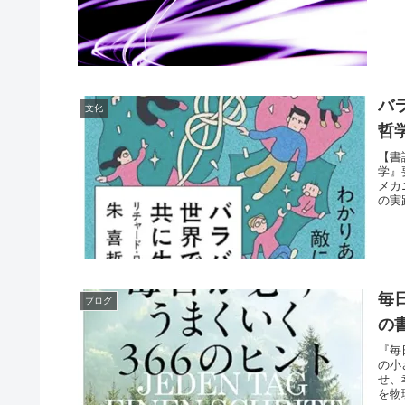
バ
文化
哲
【書
学』
メカ
の実
す。
毎
ブログ
の
『毎
の小
せ、
を物