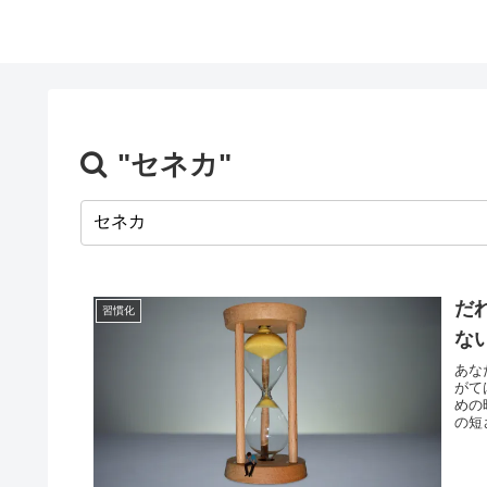
"セネカ"
だ
習慣化
な
あな
がて
めの
の短