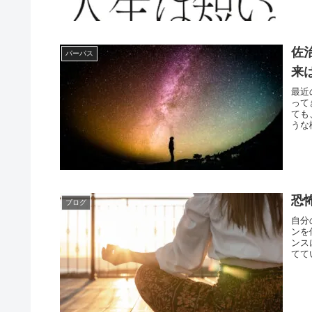
佐
パーパス
来
最近
って
ても
うな
恐
ブログ
自分
ンを
ンス
てて