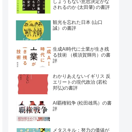
しょうもない意思決定がな
されるのか (太田肇) の書評
観光を忘れた日本 (山口
誠）の書評
生成AI時代に士業が生き残
る技術 （横須賀輝尚）の書
評
わかりあえないイギリス 反
エリートの現代政治 (若松
邦弘)の書評
AI覇権戦争 (松田雄馬）の書
評
メタスキル：努力の価値が