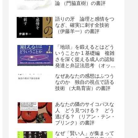
論 （門脇直樹）の書評
語りの牙 論理と感情をつ
なぎ、確実に刺す全技術
（伊藤羊一）の書評
「地頭」を鍛えるとはどう
いうことか 1 基礎編 複雑
さを深く捉える成人の認知
発達と弁証法思考 （オット
ー・ラスキー）の書評
なぜあなたの感想はふつう
なのか 独自の視点で語る
技術 （大島育宙）の書評
あなたの隣のサイコパスな
人 どう見つける？ どう
逃げる？ （リアン・テン・
ブリンク）の書評
なぜ「賢い人」が集まって