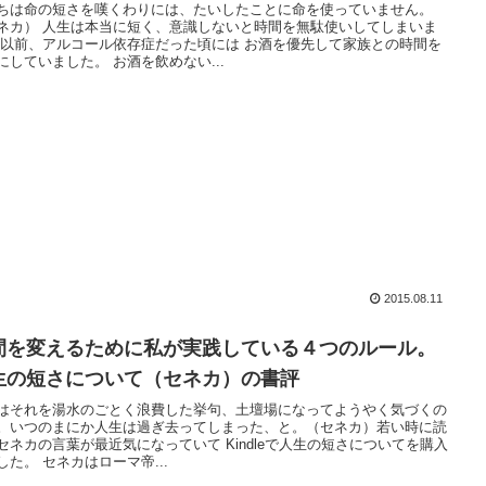
ちは命の短さを嘆くわりには、たいしたことに命を使っていません。
ネカ） 人生は本当に短く、意識しないと時間を無駄使いしてしまいま
 以前、アルコール依存症だった頃には お酒を優先して家族との時間を
にしていました。 お酒を飲めない...
2015.08.11
間を変えるために私が実践している４つのルール。
生の短さについて（セネカ）の書評
はそれを湯水のごとく浪費した挙句、土壇場になってようやく気づくの
。いつのまにか人生は過ぎ去ってしまった、と。（セネカ）若い時に読
セネカの言葉が最近気になっていて Kindleで人生の短さについてを購入
した。 セネカはローマ帝...