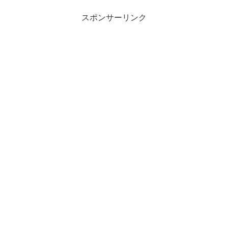
質を上げるための実務のヒントを解説し
ます。
スポンサーリンク