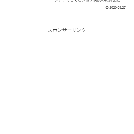
る「価値観」をはっきりさせることで、
2020.08.27
リーダーはよりよいビジョンを描けるよ
うになります。ビジョンをつくるだけで
なく、実践することで顧客から応援され
るようになります。
スポンサーリンク