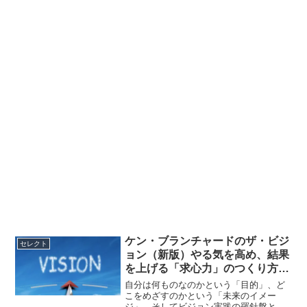
ケン・ブランチャードのザ・ビジ
セレクト
ョン（新版）やる気を高め、結果
を上げる「求心力」のつくり方の
書評
自分は何ものなのかという「目的」、ど
こをめざすのかという「未来のイメー
ジ」、そしてビジョン実践の羅針盤とな