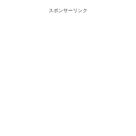
お金を得るだけでなく、人脈やノウハウ
を作れる仕事なのです。
スポンサーリンク