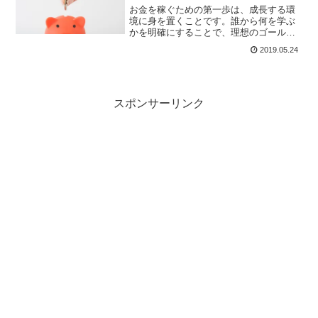
がけるのです。
お金を稼ぐための第一歩は、成長する環
境に身を置くことです。誰から何を学ぶ
かを明確にすることで、理想のゴールに
近づけます。「思い切ってリスクを取
2019.05.24
る」「数字がすべて」「 ビジネス
は"紙"を信じる」「簡単にオンリーワン
になる」「嫌な仕事を大好きになる」の
５つの戦略を実践することで、成功が近
づきます。
スポンサーリンク