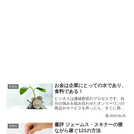
お金は企業にとっての水であり、
習慣化
食料である！
ビジネスは価値創造のプロセスです。自
分の強みを組み合わせたオンリーワンの
商品やサービスを作ったら、すぐに周り
に見せるようにしましょう。失敗を恐れ
2019.05.25
ず、やり続けるうちに価値が高まり、お
金を稼げるようになります。「お金は企
書評 ジェームス・スキナーの寝
習慣化
業にとっての水であり、食料である」と
ながら稼ぐ121の方法
考え、すぐに入金してもらえる経営を心