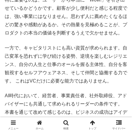
せているかどうかです。顧客が少し便利だと感じる程度で
は、強い事業にはなりません。思わず人に薦めたくなるほ
どの驚きや感動があるか。その熱量を見極めることが、プ
ロダクトの本当の価値を判断するうえで欠かせません。
一方で、キャピタリストにも高い資質が求められます。自
己変革を恐れずに学び続ける姿勢、逆境を楽しむレジリエ
ンス、自分の人生と仕事のオールを握る主体性、自分を客
観視するセルフアウェアネス、そして仲間と協働する力で
す。 これはVCだけに必要な能力ではありません。
AI時代において、経営者、事業責任者、社外取締役、アド
バイザーにも共通して求められるリーダーの条件です。
本書を通じて改めて感じるのは、ビジネスの成功はアイデ
アや熱意だけでは決まらないということです。
メニュー
ホーム
検索
トップ
サイドバー