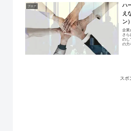
ハ
ブログ
え
ン
企業
さら
のし
の力
スポ