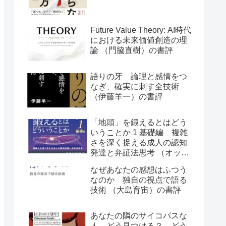
Future Value Theory: AI時代
における未来価値創造の理
論 （門脇直樹）の書評
語りの牙 論理と感情をつ
なぎ、確実に刺す全技術
（伊藤羊一）の書評
「地頭」を鍛えるとはどう
いうことか 1 基礎編 複雑
さを深く捉える成人の認知
発達と弁証法思考 （オット
ー・ラスキー）の書評
なぜあなたの感想はふつう
なのか 独自の視点で語る
技術 （大島育宙）の書評
あなたの隣のサイコパスな
人 どう見つける？ どう