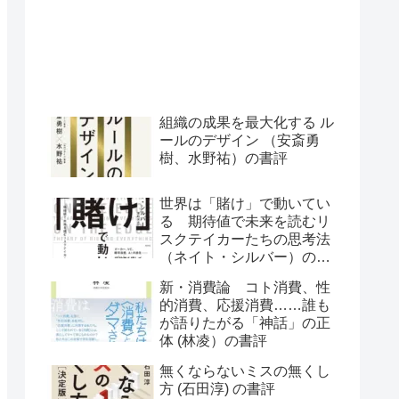
組織の成果を最大化する ル
ールのデザイン （安斎勇
樹、水野祐）の書評
世界は「賭け」で動いてい
る 期待値で未来を読むリ
スクテイカーたちの思考法
（ネイト・シルバー）の書
評
新・消費論 コト消費、性
的消費、応援消費……誰も
が語りたがる「神話」の正
体 (林凌）の書評
無くならないミスの無くし
方 (石田淳) の書評