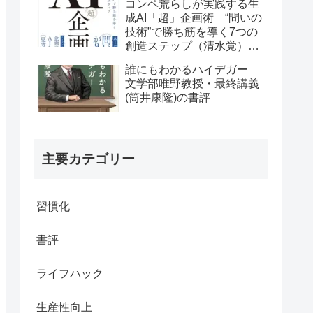
コンペ荒らしが実践する生
成AI「超」企画術 “問いの
技術”で勝ち筋を導く7つの
創造ステップ（清水覚）の
書評
誰にもわかるハイデガー
文学部唯野教授・最終講義
(筒井康隆)の書評
主要カテゴリー
習慣化
書評
ライフハック
生産性向上