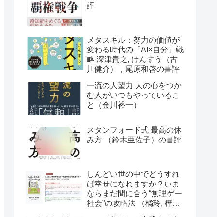
評
メタスキル：努力の価値が
変わる時代の「AI×自分」戦
略 深津貴之, けんすう（古
川健介），尾原和啓の書評
一流の人望力 人の心をつか
む人がいつもやっているこ
と（金川裕一）
スタンフォード式 最高の休
み方 （鈴木亜佐子）の書評
しんどい世の中でどうすれ
ば幸せになれますか？いま
ならまだ間に合う“無理ゲー
社会”の攻略法 （橘玲, 樺山
美夏）の書評