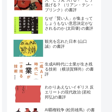
逃げる？ （リアン・テン・
ブリンク）の書評
なぜ「賢い人」が集まって
しょうもない意思決定がな
されるのか (太田肇) の書評
観光を忘れた日本 (山口
誠）の書評
生成AI時代に士業が生き残
る技術 （横須賀輝尚）の書
評
わかりあえないイギリス 反
エリートの現代政治 (若松
邦弘)の書評
AI覇権戦争 (松田雄馬）の書