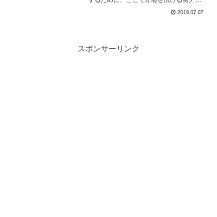
続けます。ニューヨークでは人との出会
2019.07.07
いから奇跡が生まれることがあり、成功
者はそれを応援し、その才能を共有しま
す。ニューヨークは希望をつなぐ場で、
多くの凡人が小さな成功を手に入れてい
ます。
スポンサーリンク