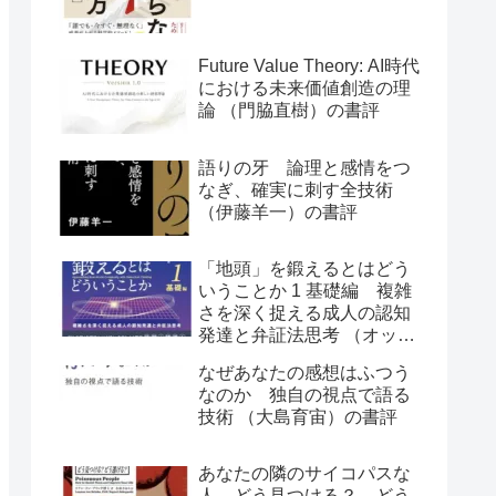
Future Value Theory: AI時代
における未来価値創造の理
論 （門脇直樹）の書評
語りの牙 論理と感情をつ
なぎ、確実に刺す全技術
（伊藤羊一）の書評
「地頭」を鍛えるとはどう
いうことか 1 基礎編 複雑
さを深く捉える成人の認知
発達と弁証法思考 （オット
ー・ラスキー）の書評
なぜあなたの感想はふつう
なのか 独自の視点で語る
技術 （大島育宙）の書評
あなたの隣のサイコパスな
人 どう見つける？ どう