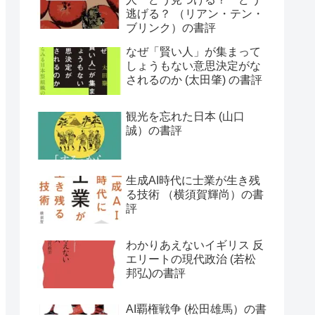
逃げる？ （リアン・テン・
ブリンク）の書評
なぜ「賢い人」が集まって
しょうもない意思決定がな
されるのか (太田肇) の書評
観光を忘れた日本 (山口
誠）の書評
生成AI時代に士業が生き残
る技術 （横須賀輝尚）の書
評
わかりあえないイギリス 反
エリートの現代政治 (若松
邦弘)の書評
AI覇権戦争 (松田雄馬）の書