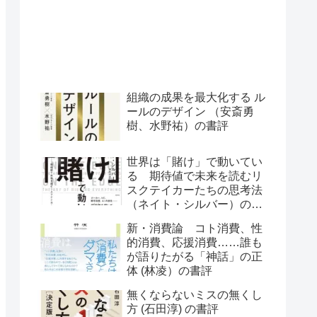
組織の成果を最大化する ル
ールのデザイン （安斎勇
樹、水野祐）の書評
世界は「賭け」で動いてい
る 期待値で未来を読むリ
スクテイカーたちの思考法
（ネイト・シルバー）の書
評
新・消費論 コト消費、性
的消費、応援消費……誰も
が語りたがる「神話」の正
体 (林凌）の書評
無くならないミスの無くし
方 (石田淳) の書評