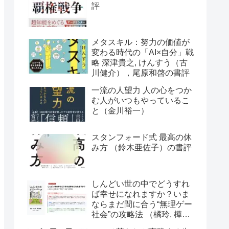
評
メタスキル：努力の価値が
変わる時代の「AI×自分」戦
略 深津貴之, けんすう（古
川健介），尾原和啓の書評
一流の人望力 人の心をつか
む人がいつもやっているこ
と（金川裕一）
スタンフォード式 最高の休
み方 （鈴木亜佐子）の書評
しんどい世の中でどうすれ
ば幸せになれますか？いま
ならまだ間に合う“無理ゲー
社会”の攻略法 （橘玲, 樺山
美夏）の書評