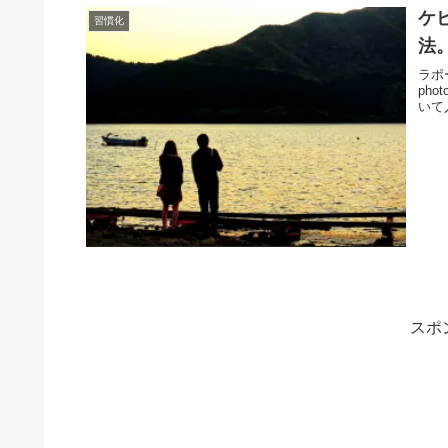
ケ
習慣化
法
ラポ
phot
いて
スポ