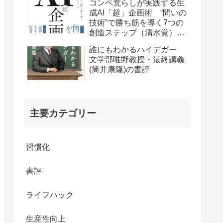
コンペ荒らしが実践する生
成AI「超」企画術 “問いの
技術”で勝ち筋を導く7つの
創造ステップ（清水覚）の
書評
誰にもわかるハイデガー
文学部唯野教授・最終講義
(筒井康隆)の書評
主要カテゴリー
習慣化
書評
ライフハック
生産性向上