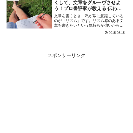
くして、文章をグルーヴさせよ
う！プロ書評家が教える 伝わる
文章を書く技術の書評
文章を書くとき、私が常に意識している
のが「リズム」です。リズム感のある文
章を書きたいという気持ちが強いから
で、本音をいえばリズム感のない文章に
2015.05.15
は魅力を感じません。（印南敦史） 私の
文章に足りていないのは、このリズム感
かもしれません。このブロ...
スポンサーリンク