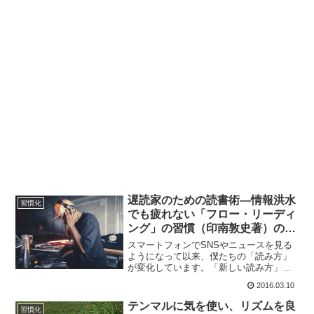
遅読家のための読書術―情報洪水
習慣化
でも疲れない「フロー・リーディ
ング」の習慣（印南敦史著）の書
評
スマートフォンでSNSやニュースを見る
ようになって以来、僕たちの「読み方」
が変化しています。「新しい読み方」と
「これまでの読み方」とのあいだで真っ
2016.03.10
二つに引き裂かれているわけです。（印
南敦史） ソーシャルメディアやニュース
テンマルに気を使い、リズムを良
習慣化
サイトからの膨大な情...