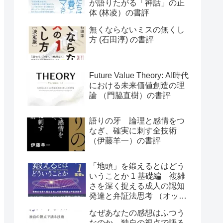
が語りたがる「神話」の正
体 (林凌）の書評
無くならないミスの無くし
方 (石田淳) の書評
Future Value Theory: AI時代
における未来価値創造の理
論 （門脇直樹）の書評
語りの牙 論理と感情をつ
なぎ、確実に刺す全技術
（伊藤羊一）の書評
「地頭」を鍛えるとはどう
いうことか 1 基礎編 複雑
さを深く捉える成人の認知
発達と弁証法思考 （オット
ー・ラスキー）の書評
なぜあなたの感想はふつう
なのか 独自の視点で語る