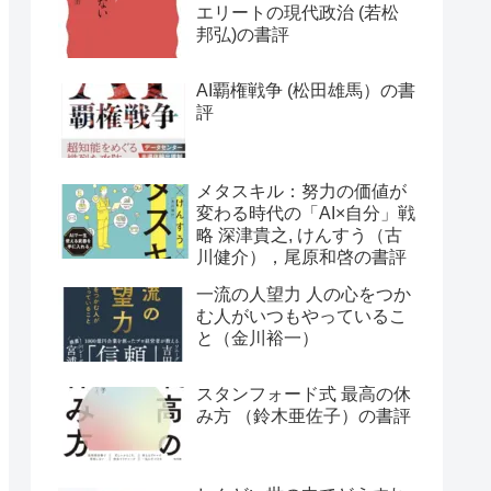
エリートの現代政治 (若松
邦弘)の書評
AI覇権戦争 (松田雄馬）の書
評
メタスキル：努力の価値が
変わる時代の「AI×自分」戦
略 深津貴之, けんすう（古
川健介），尾原和啓の書評
一流の人望力 人の心をつか
む人がいつもやっているこ
と（金川裕一）
スタンフォード式 最高の休
み方 （鈴木亜佐子）の書評