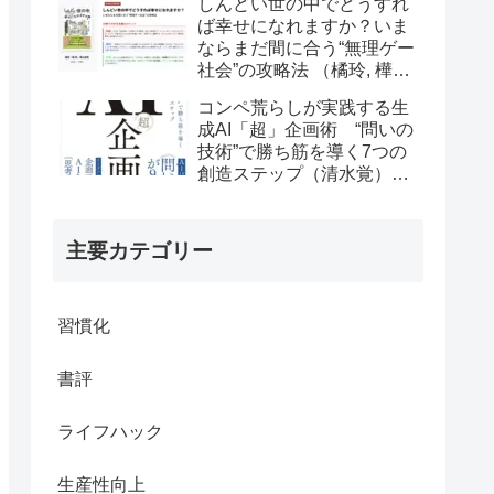
しんどい世の中でどうすれ
ば幸せになれますか？いま
ならまだ間に合う“無理ゲー
社会”の攻略法 （橘玲, 樺山
美夏）の書評
コンペ荒らしが実践する生
成AI「超」企画術 “問いの
技術”で勝ち筋を導く7つの
創造ステップ（清水覚）の
書評
主要カテゴリー
習慣化
書評
ライフハック
生産性向上