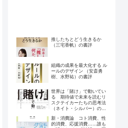
推したちとどう生きるか
（三宅香帆）の書評
組織の成果を最大化する ル
ールのデザイン （安斎勇
樹、水野祐）の書評
世界は「賭け」で動いてい
る 期待値で未来を読むリ
スクテイカーたちの思考法
（ネイト・シルバー）の書
評
新・消費論 コト消費、性
的消費、応援消費……誰も