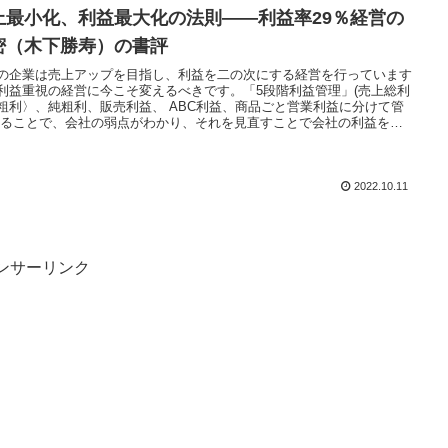
上最小化、利益最大化の法則――利益率29％経営の
密（木下勝寿）の書評
の企業は売上アップを目指し、利益を二の次にする経営を行っています
利益重視の経営に今こそ変えるべきです。「5段階利益管理」(売上総利
粗利〉、純粗利、販売利益、 ABC利益、商品ごと営業利益に分けて管
することで、会社の弱点がわかり、それを見直すことで会社の利益を高
れます。
2022.10.11
ンサーリンク