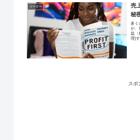
売
リーダー
秘
多く
が、
益〈
理)
めら
スポ