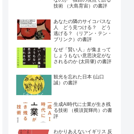
技術 （大島育宙）の書評
あなたの隣のサイコパスな
人 どう見つける？ どう
逃げる？ （リアン・テン・
ブリンク）の書評
なぜ「賢い人」が集まって
しょうもない意思決定がな
されるのか (太田肇) の書評
観光を忘れた日本 (山口
誠）の書評
生成AI時代に士業が生き残
る技術 （横須賀輝尚）の書
評
わかりあえないイギリス 反