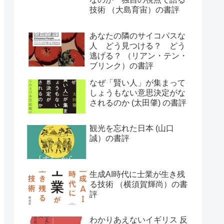
技術 （大島育宙）の書評
あなたの隣のサイコパスな
人 どう見つける？ どう
逃げる？ （リアン・テン・
ブリンク）の書評
なぜ「賢い人」が集まって
しょうもない意思決定がな
されるのか (太田肇) の書評
観光を忘れた日本 (山口
誠）の書評
生成AI時代に士業が生き残
る技術 （横須賀輝尚）の書
評
わかりあえないイギリス 反