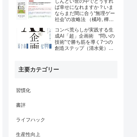
しんどい世の中でどうすれ
ば幸せになれますか？いま
ならまだ間に合う“無理ゲー
社会”の攻略法 （橘玲, 樺山
美夏）の書評
コンペ荒らしが実践する生
成AI「超」企画術 “問いの
技術”で勝ち筋を導く7つの
創造ステップ（清水覚）の
書評
主要カテゴリー
習慣化
書評
ライフハック
生産性向上