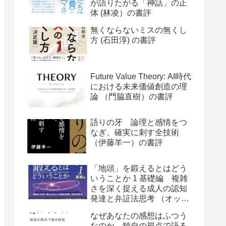
が語りたがる「神話」の正
体 (林凌）の書評
無くならないミスの無くし
方 (石田淳) の書評
Future Value Theory: AI時代
における未来価値創造の理
論 （門脇直樹）の書評
語りの牙 論理と感情をつ
なぎ、確実に刺す全技術
（伊藤羊一）の書評
「地頭」を鍛えるとはどう
いうことか 1 基礎編 複雑
さを深く捉える成人の認知
発達と弁証法思考 （オット
ー・ラスキー）の書評
なぜあなたの感想はふつう
なのか 独自の視点で語る