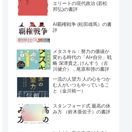
エリートの現代政治 (若松
邦弘)の書評
AI覇権戦争 (松田雄馬）の書
評
メタスキル：努力の価値が
変わる時代の「AI×自分」戦
略 深津貴之, けんすう（古
川健介），尾原和啓の書評
一流の人望力 人の心をつか
む人がいつもやっているこ
と（金川裕一）
スタンフォード式 最高の休
み方 （鈴木亜佐子）の書評