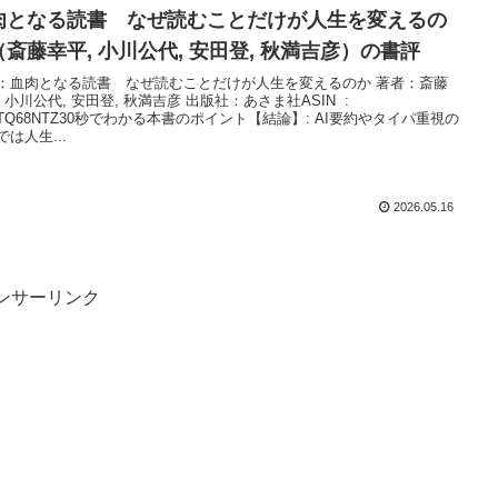
肉となる読書 なぜ読むことだけが人生を変えるの
（斎藤幸平, 小川公代, 安田登, 秋満吉彦）の書評
：血肉となる読書 なぜ読むことだけが人生を変えるのか 著者：斎藤
 小川公代, 安田登, 秋満吉彦 出版社：あさま社ASIN ‏ : ‎
GTQ68NTZ30秒でわかる本書のポイント【結論】: AI要約やタイパ重視の
では人生...
2026.05.16
ンサーリンク