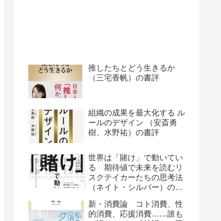
推したちとどう生きるか
（三宅香帆）の書評
組織の成果を最大化する ル
ールのデザイン （安斎勇
樹、水野祐）の書評
世界は「賭け」で動いてい
る 期待値で未来を読むリ
スクテイカーたちの思考法
（ネイト・シルバー）の書
評
新・消費論 コト消費、性
的消費、応援消費……誰も