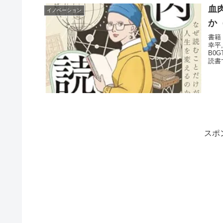
血
イノベーション
か
書籍
幸平,
B0
読書
スポ