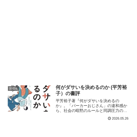
何がダサいを決めるのか (平芳裕
習慣化
子）の書評
平芳裕子著『何がダサいを決めるの
か』。「パーカーおじさん」の違和感か
ら、社会の暗黙のルールと同調圧力の正
体を読み解く。AI時代に歴史や文脈を理
2026.05.26
解し、思い込みを排除してビジネスの意
思決定の質を上げるための必読書。仕事
術やイノベーションに関心のある方へ。