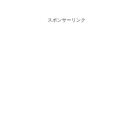
めには、今この瞬間から勇気をもって自
らの舵を取り、好奇心やチャレンジ精神
を持って偶然をチャンスに変えていくこ
とが重要です。人生の最期を幸せに迎え
スポンサーリンク
るために、日々を情熱的に生きよう――
それこそが本書から学べる最高のメッセ
ージです。