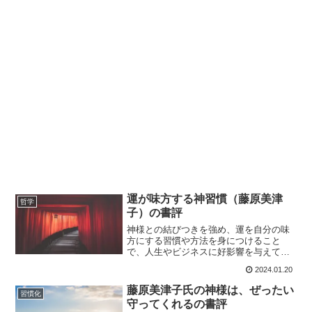
運が味方する神習慣（藤原美津
哲学
子）の書評
神様との結びつきを強め、運を自分の味
方にする習慣や方法を身につけること
で、人生やビジネスに好影響を与えてく
れます。成功者の多くは、神様との深い
2024.01.20
関係を大切にし、そのつながりを強化し
ています。彼らは無意識のうちに「神と
藤原美津子氏の神様は、ぜったい
習慣化
人」という関係を重んじる思考パターン
守ってくれるの書評
を身につけ、それが成功への鍵となって