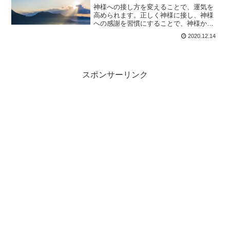
いるのです。
神様への接し方を変えることで、運気を
高められます。正しく神様に接し、神様
への感謝を習慣にすることで、神様から
守られる存在になれます。幸せな心を持
2020.12.14
つために最も効果的なことは、すべての
ものに感謝することです。神様へ感謝の
気持ちを伝えることで、心が平穏にな
り、よい時間を過ごせるようになるので
す。
スポンサーリンク