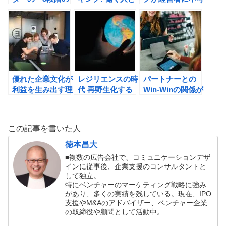
組織変革プロセ
場を楽しくする思
欠な理由。トニ
ス」とは？カモメ
考法 （上田信
ー・ファデルのＢ
になったペンギン
行）の書評
ＵＩＬＤの書評
（ジョン・P・コ
ッター , ホルガ
ー・ラスゲバー）
の書評
優れた企業文化が
レジリエンスの時
パートナーとの
利益を生み出す理
代 再野生化する
Win-Winの関係が
由。THE
地球で、人類が生
商売繁盛の秘訣。
CULTURE CODE
き抜くための大転
倉本長治の商人学
最強チームをつく
換 (ジェレミー・
の書評
この記事を書いた人
る方法 (ダニエ
リフキン）の書評
ル・コイル)の書
徳本昌大
評
■複数の広告会社で、コミュニケーションデザ
インに従事後、企業支援のコンサルタントと
して独立。
特にベンチャーのマーケティング戦略に強み
があり、多くの実績を残している。現在、IPO
支援やM&Aのアドバイザー、ベンチャー企業
の取締役や顧問として活動中。