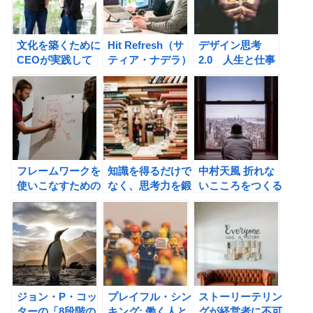
文化を築くために
Hit Refresh（サ
デザイン思考
CEOが実践して
ティア・ナデラ）
2.0 人生と仕事
いる４つのこと。
の書評
を変える「発想
CEOエクセレン
術」(松本勝) の書
ス 一流経営者の
評
要件の書評
フレームワークを
知識を得るだけで
中村天風 折れな
使いこなすための
なく、思考力を鍛
いこころをつくる
５０問―なぜ経営
える！読書の真の
言葉 (池田光)の書
戦略は機能しない
価値とは？本はど
評
のか？ （牧田幸
う読むか (清水幾
裕）の書評
太郎）の書評
ジョン・P・コッ
プレイフル・シン
ストーリーテリン
ターの「8段階の
キング: 働く人と
グが経営者に不可