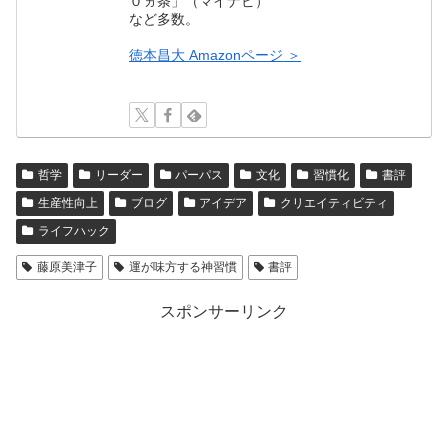
０ヵ条」（マイナビ）
など多数。
徳本昌大 Amazonページ ＞
哲学
リーダー
パーパス
文化
習慣化
書評
生産性向上
ブログ
アイデア
クリエイティビティ
ライフハック
藤原美津子
運が味方する神習慣
書評
スポンサーリンク