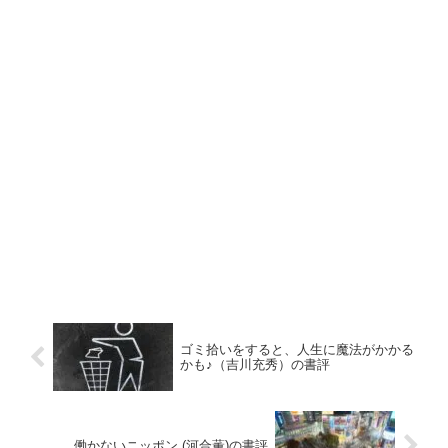
ゴミ拾いをすると、人生に魔法がかかる
かも♪（吉川充秀）の書評
働かないニッポン (河合薫)の書評