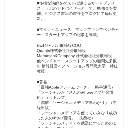
■多様な講師をゲストに迎えるサードプレイ
ス・ラボのアドバイザーとして、勉強会を実
施。ビジネス書籍の書評をブログにて毎日更
新。
■マイナビニュース、マックファンでベンチャ
ー・スタートアップの記事を連載。
Ewilジャパン取締役COO
Quants株式会社社外取締役
Mamasan&Company 株式会社社外取締役
他ベンチャー・スタートアップの顧問先多数
iU 情報経営イノベーション専門職大学 特任
教授
■著書
「最強Appleフレームワーク」（時事通信）
「ソーシャルおじさんのiPhoneアプリ習慣
術」（ラトルズ）
「図解 ソーシャルメディア早わかり」（中
経出版）
「ソーシャルメディアを使っていきなり成功
した人の4つの習慣」（扶桑社）
「ソーシャルメディアを武器にするための１