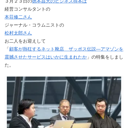
３月２３日の
徳本昌大のビジネス得本は
経営コンサルタントの
本荘修二さん
ジャーナル・コラムニストの
松村太郎さん
お二人をお迎えして
「
顧客が熱狂するネット靴店 ザッポス伝説―アマゾンを
震撼させたサービスはいかに生まれたか
」の特集をしまし
た。