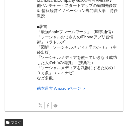
Mamasan&Company 株式会社社外取締役
他ベンチャー・スタートアップの顧問先多数
iU 情報経営イノベーション専門職大学 特任
教授
■著書
「最強Appleフレームワーク」（時事通信）
「ソーシャルおじさんのiPhoneアプリ習慣
術」（ラトルズ）
「図解 ソーシャルメディア早わかり」（中
経出版）
「ソーシャルメディアを使っていきなり成功
した人の4つの習慣」（扶桑社）
「ソーシャルメディアを武器にするための１
０ヵ条」（マイナビ）
など多数。
徳本昌大 Amazonページ ＞
ブログ