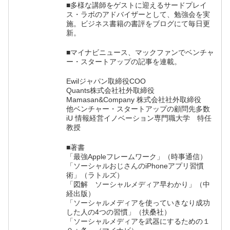
■多様な講師をゲストに迎えるサードプレイ
ス・ラボのアドバイザーとして、勉強会を実
施。ビジネス書籍の書評をブログにて毎日更
新。
■マイナビニュース、マックファンでベンチャ
ー・スタートアップの記事を連載。
Ewilジャパン取締役COO
Quants株式会社社外取締役
Mamasan&Company 株式会社社外取締役
他ベンチャー・スタートアップの顧問先多数
iU 情報経営イノベーション専門職大学 特任
教授
■著書
「最強Appleフレームワーク」（時事通信）
「ソーシャルおじさんのiPhoneアプリ習慣
術」（ラトルズ）
「図解 ソーシャルメディア早わかり」（中
経出版）
「ソーシャルメディアを使っていきなり成功
した人の4つの習慣」（扶桑社）
「ソーシャルメディアを武器にするための１