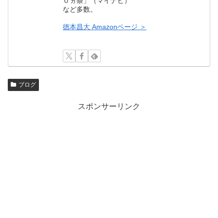
０ヵ条」（マイナビ）
など多数。
徳本昌大 Amazonページ ＞
ブログ
スポンサーリンク