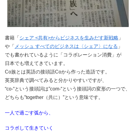
書籍「
シェア <共有>からビジネスを生みだす新戦略
」
や「
メッシュ すべてのビジネスは〈シェア〉になる
」
でも書かれているように「コラボレーション消費」が
日本でも増えてきています。
Co族とは英語の接頭語Coから作った造語です。
英英辞典で調べてみると分かりやすいですが、
“co-“という接頭詞は”com-“という接頭詞の変形の一つで、
どちらも”together（共に）”という意味です。
一人で過ごす弧から、
コラボして生きていく