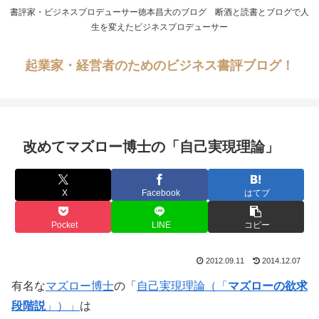
書評家・ビジネスプロデューサー徳本昌大のブログ 断酒と読書とブログで人
生を変えたビジネスプロデューサー
起業家・経営者のためのビジネス書評ブログ！
改めてマズロー博士の「自己実現理論」
X
Facebook
はてブ
Pocket
LINE
コピー
2012.09.11
2014.12.07
有名な
マズロー博士
の「
自己実現理論（「
マズローの欲求
段階説
」）」
は