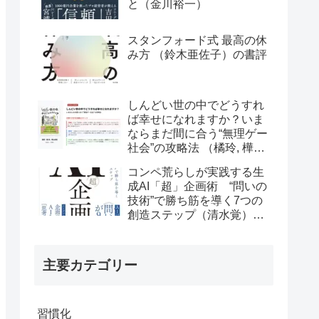
と（金川裕一）
スタンフォード式 最高の休
み方 （鈴木亜佐子）の書評
しんどい世の中でどうすれ
ば幸せになれますか？いま
ならまだ間に合う“無理ゲー
社会”の攻略法 （橘玲, 樺山
美夏）の書評
コンペ荒らしが実践する生
成AI「超」企画術 “問いの
技術”で勝ち筋を導く7つの
創造ステップ（清水覚）の
書評
主要カテゴリー
習慣化