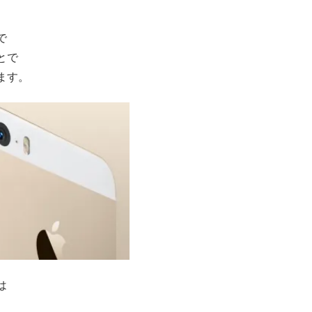
で
とで
ます。
は