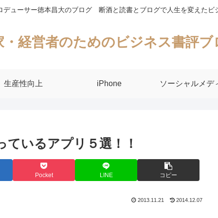
ロデューサー徳本昌大のブログ 断酒と読書とブログで人生を変えたビ
家・経営者のためのビジネス書評ブ
生産性向上
iPhone
ソーシャルメデ
で使っているアプリ５選！！
Pocket
LINE
コピー
2013.11.21
2014.12.07