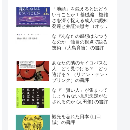
「地頭」を鍛えるとはどう
いうことか 1 基礎編 複雑
さを深く捉える成人の認知
発達と弁証法思考 （オット
ー・ラスキー）の書評
なぜあなたの感想はふつう
なのか 独自の視点で語る
技術 （大島育宙）の書評
あなたの隣のサイコパスな
人 どう見つける？ どう
逃げる？ （リアン・テン・
ブリンク）の書評
なぜ「賢い人」が集まって
しょうもない意思決定がな
されるのか (太田肇) の書評
観光を忘れた日本 (山口
誠）の書評