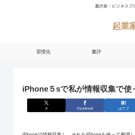
書評家・ビジネスプ
起業
習慣化
書評
iPhone５sで私が情報収集
X
Facebook
はてブ
iPhoneで情報収集し、それをiPhoneを使って整理し