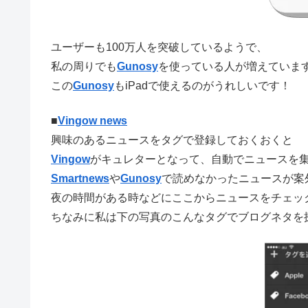
ユーザーも100万人を突破しているようで、
私の周りでも
Gunosy
を使っている人が増えていま
この
Gunosy
もiPadで使えるのがうれしいです！
■
Vingow news
興味のあるニュースをタグで登録しておくおくと
Vingow
がキュレターとなって、自動でニュースを
Smartnews
や
Gunosy
で読めなかったニュースが案
夜の時間がある時などにここからニュースをチェッ
ちなみに私は下の写真のこんなタグでブログネタを