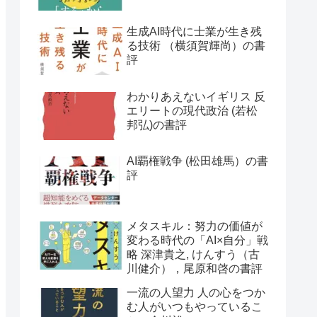
生成AI時代に士業が生き残
る技術 （横須賀輝尚）の書
評
わかりあえないイギリス 反
エリートの現代政治 (若松
邦弘)の書評
AI覇権戦争 (松田雄馬）の書
評
メタスキル：努力の価値が
変わる時代の「AI×自分」戦
略 深津貴之, けんすう（古
川健介），尾原和啓の書評
一流の人望力 人の心をつか
む人がいつもやっているこ