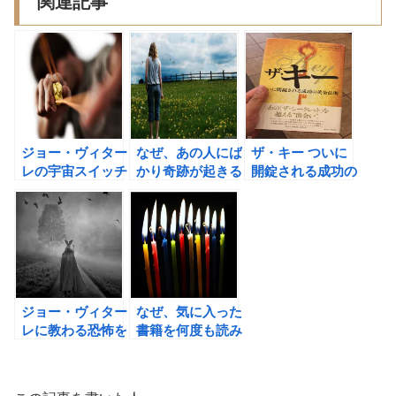
関連記事
ジョー・ヴィター
なぜ、あの人にば
ザ・キー ついに
レの宇宙スイッチ
かり奇跡が起きる
開錠される成功の
で人生を変えるス
のか?（ジョー・
黄金法則（ジョ
イッチをオンしよ
ヴィターレ著）の
ー・ヴィターレ
う！ ＃習慣化
書評 ＃習慣化
著）があればエナ
ジードリンクが必
要なくなる！ ＃
習慣化
ジョー・ヴィター
なぜ、気に入った
レに教わる恐怖を
書籍を何度も読み
克服する方法
返すのか？ ＃
奇跡を起こす目覚
習慣化
めのレッスンの書