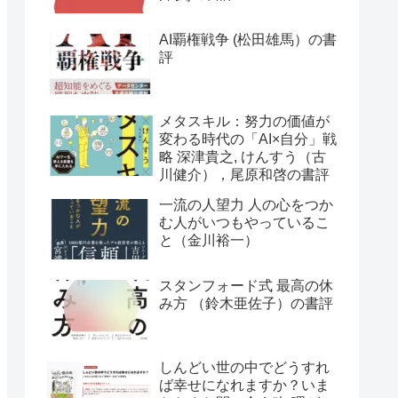
AI覇権戦争 (松田雄馬）の書
評
メタスキル：努力の価値が
変わる時代の「AI×自分」戦
略 深津貴之, けんすう（古
川健介），尾原和啓の書評
一流の人望力 人の心をつか
む人がいつもやっているこ
と（金川裕一）
スタンフォード式 最高の休
み方 （鈴木亜佐子）の書評
しんどい世の中でどうすれ
ば幸せになれますか？いま