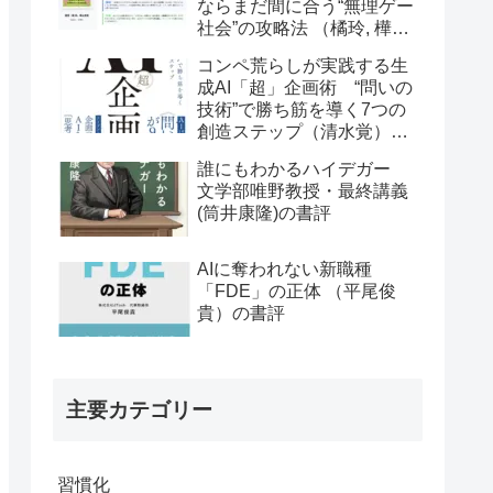
ならまだ間に合う“無理ゲー
社会”の攻略法 （橘玲, 樺山
美夏）の書評
コンペ荒らしが実践する生
成AI「超」企画術 “問いの
技術”で勝ち筋を導く7つの
創造ステップ（清水覚）の
書評
誰にもわかるハイデガー
文学部唯野教授・最終講義
(筒井康隆)の書評
AIに奪われない新職種
「FDE」の正体 （平尾俊
貴）の書評
主要カテゴリー
習慣化