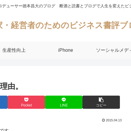
ロデューサー徳本昌大のブログ 断酒と読書とブログで人生を変えたビ
家・経営者のためのビジネス書評ブ
生産性向上
iPhone
ソーシャルメデ
理由。
Pocket
LINE
コピー
2015.04.13
のです。