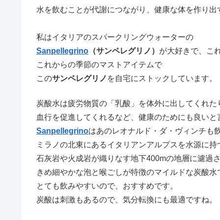
水を飲むことが代謝につながり、健康な体を作り出
私はイタリアのスパークリングウォーターの
Sanpellegrino
（サンペレグリノ）
が大好きで、こ
これからの季節のマストアイテムで
この
サンペレグリノ
を自宅にストックしています。
炭酸水は疲労物質の「乳酸」を体外に出してくれた
血行を促進してくれるなど、健康のためにも良いと
Sanpellegrino
はあのレオナルド・ダ・ヴィンチも
ミラノの北東にあるイタリアンアルプスを水源に持
石灰岩や火成岩が織りなす地下400mの地層に濾過
きめ細やかな泡と喉ごしが特徴のマイルドな炭酸水
とても飲みやすいので、おすすめです。
炭酸は刺激もあるので、気分転換にも最適ですね。