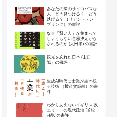
あなたの隣のサイコパスな
人 どう見つける？ どう
逃げる？ （リアン・テン・
ブリンク）の書評
なぜ「賢い人」が集まって
しょうもない意思決定がな
されるのか (太田肇) の書評
観光を忘れた日本 (山口
誠）の書評
生成AI時代に士業が生き残
る技術 （横須賀輝尚）の書
評
わかりあえないイギリス 反
エリートの現代政治 (若松
邦弘)の書評