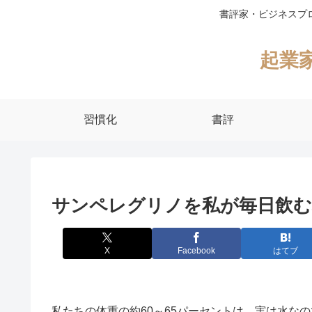
書評家・ビジネスプ
起業
習慣化
書評
サンペレグリノを私が毎日飲む
X
Facebook
はてブ
私たちの体重の約60～65パーセントは、実は水な