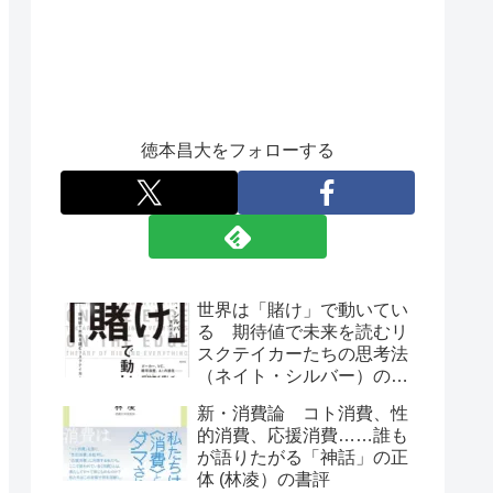
徳本昌大をフォローする
世界は「賭け」で動いてい
る 期待値で未来を読むリ
スクテイカーたちの思考法
（ネイト・シルバー）の書
評
新・消費論 コト消費、性
的消費、応援消費……誰も
が語りたがる「神話」の正
体 (林凌）の書評