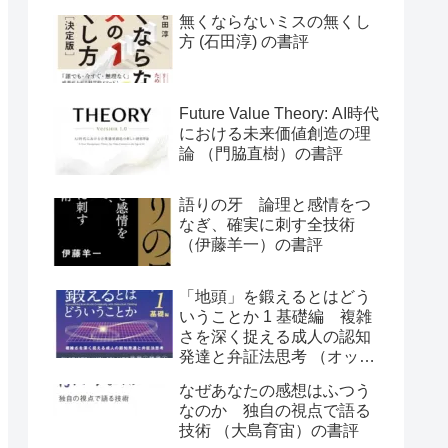
無くならないミスの無くし
方 (石田淳) の書評
Future Value Theory: AI時代
における未来価値創造の理
論 （門脇直樹）の書評
語りの牙 論理と感情をつ
なぎ、確実に刺す全技術
（伊藤羊一）の書評
「地頭」を鍛えるとはどう
いうことか 1 基礎編 複雑
さを深く捉える成人の認知
発達と弁証法思考 （オット
ー・ラスキー）の書評
なぜあなたの感想はふつう
なのか 独自の視点で語る
技術 （大島育宙）の書評