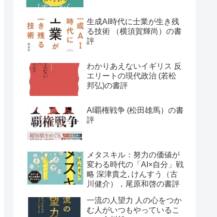
生成AI時代に士業が生き残
る技術 （横須賀輝尚）の書
評
わかりあえないイギリス 反
エリートの現代政治 (若松
邦弘)の書評
AI覇権戦争 (松田雄馬）の書
評
メタスキル：努力の価値が
変わる時代の「AI×自分」戦
略 深津貴之, けんすう（古
川健介），尾原和啓の書評
一流の人望力 人の心をつか
む人がいつもやっているこ