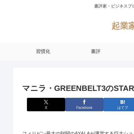
書評家・ビジネスプ
起業
習慣化
書評
マニラ・GREENBELT3のSTA
X
Facebook
はてブ
フィリピン最大の財閥のAYALAが運営する巨大シ