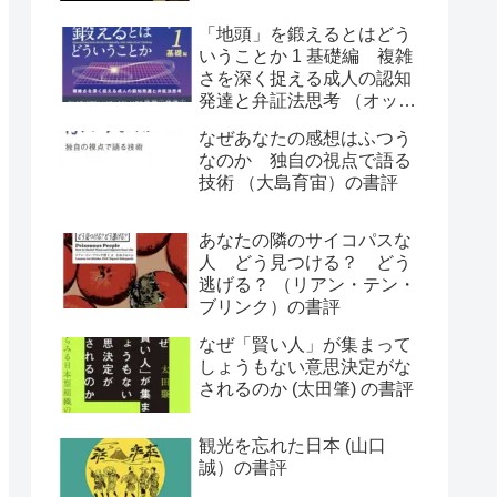
「地頭」を鍛えるとはどう
いうことか 1 基礎編 複雑
さを深く捉える成人の認知
発達と弁証法思考 （オット
ー・ラスキー）の書評
なぜあなたの感想はふつう
なのか 独自の視点で語る
技術 （大島育宙）の書評
あなたの隣のサイコパスな
人 どう見つける？ どう
逃げる？ （リアン・テン・
ブリンク）の書評
なぜ「賢い人」が集まって
しょうもない意思決定がな
されるのか (太田肇) の書評
観光を忘れた日本 (山口
誠）の書評