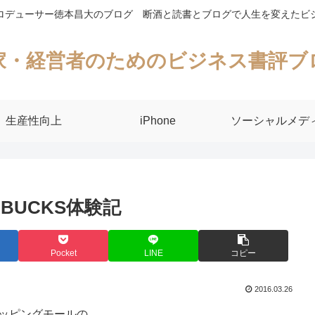
ロデューサー徳本昌大のブログ 断酒と読書とブログで人生を変えたビ
家・経営者のためのビジネス書評ブ
生産性向上
iPhone
ソーシャルメデ
RBUCKS体験記
Pocket
LINE
コピー
2016.03.26
ョッピングモールの