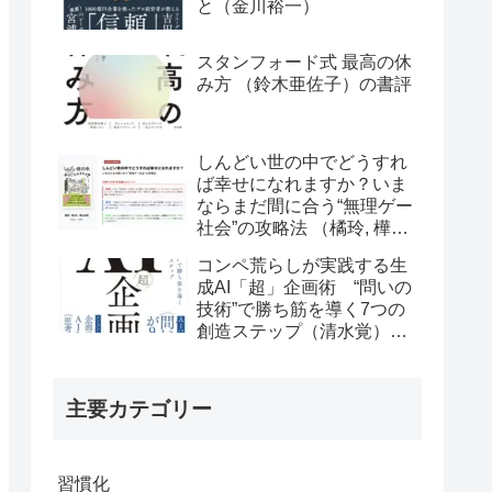
と（金川裕一）
スタンフォード式 最高の休
み方 （鈴木亜佐子）の書評
しんどい世の中でどうすれ
ば幸せになれますか？いま
ならまだ間に合う“無理ゲー
社会”の攻略法 （橘玲, 樺山
美夏）の書評
コンペ荒らしが実践する生
成AI「超」企画術 “問いの
技術”で勝ち筋を導く7つの
創造ステップ（清水覚）の
書評
主要カテゴリー
習慣化