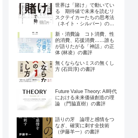
世界は「賭け」で動いてい
る 期待値で未来を読むリ
スクテイカーたちの思考法
（ネイト・シルバー）の書
評
新・消費論 コト消費、性
的消費、応援消費……誰も
が語りたがる「神話」の正
体 (林凌）の書評
無くならないミスの無くし
方 (石田淳) の書評
Future Value Theory: AI時代
における未来価値創造の理
論 （門脇直樹）の書評
語りの牙 論理と感情をつ
なぎ、確実に刺す全技術
（伊藤羊一）の書評