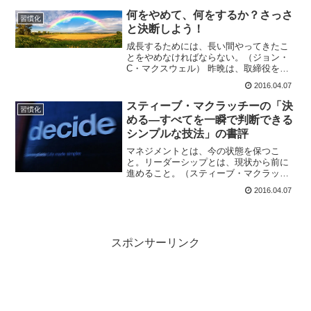
ール」と「創造ゴール」の２つがあるの
何をやめて、何をするか？さっさ
習慣化
だ。（スティーブ・マクラ...
と決断しよう！
成長するためには、長い間やってきたこ
とをやめなければならない。（ジョン・
C・マクスウェル） 昨晩は、取締役をつ
とめる会社の社長とミーティングをした
2016.04.07
のですが その際「変化することの重要
性」が話題になりました。 ジョン・C・
スティーブ・マクラッチーの「決
習慣化
マクスウェルが、指摘...
める―すべてを一瞬で判断できる
シンプルな技法」の書評
マネジメントとは、今の状態を保つこ
と。リーダーシップとは、現状から前に
進めること。（スティーブ・マクラッチ
ー） スティーブ・マクラッチーの決める
2016.04.07
――すべてを一瞬で判断できるシンプル
な技法が面白いです。彼のマネジメント
とリーダーシップの定義を...
スポンサーリンク