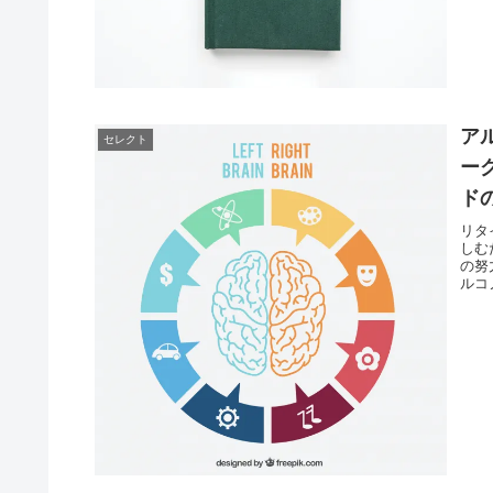
ア
セレクト
ー
ド
リタ
しむ
の努
ルコ