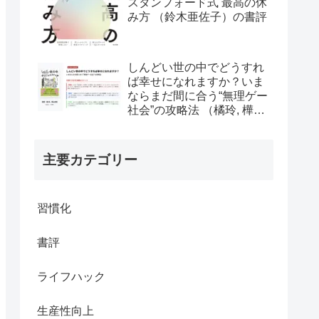
スタンフォード式 最高の休
み方 （鈴木亜佐子）の書評
しんどい世の中でどうすれ
ば幸せになれますか？いま
ならまだ間に合う“無理ゲー
社会”の攻略法 （橘玲, 樺山
美夏）の書評
主要カテゴリー
習慣化
書評
ライフハック
生産性向上