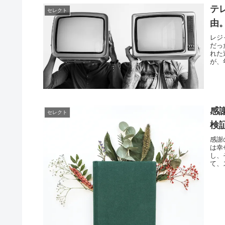
テ
セレクト
由
レジ
だっ
れた
が、
感
セレクト
検
感謝
は幸
し、
て、