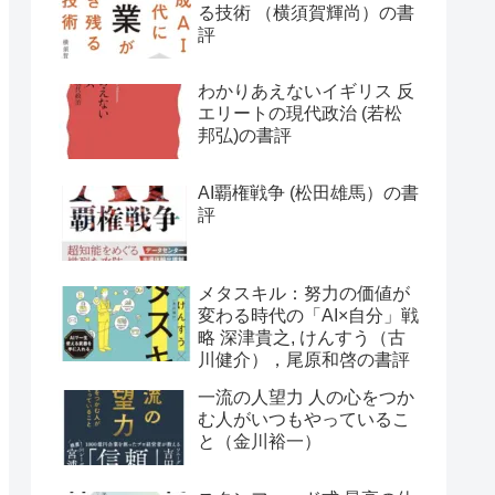
る技術 （横須賀輝尚）の書
評
わかりあえないイギリス 反
エリートの現代政治 (若松
邦弘)の書評
AI覇権戦争 (松田雄馬）の書
評
メタスキル：努力の価値が
変わる時代の「AI×自分」戦
略 深津貴之, けんすう（古
川健介），尾原和啓の書評
一流の人望力 人の心をつか
む人がいつもやっているこ
と（金川裕一）