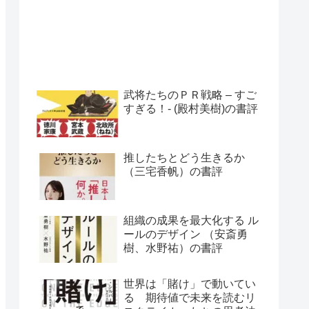
武将たちのＰＲ戦略 – すご
すぎる！- (殿村美樹)の書評
推したちとどう生きるか
（三宅香帆）の書評
組織の成果を最大化する ル
ールのデザイン （安斎勇
樹、水野祐）の書評
世界は「賭け」で動いてい
る 期待値で未来を読むリ