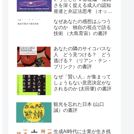
さを深く捉える成人の認知
発達と弁証法思考 （オット
ー・ラスキー）の書評
なぜあなたの感想はふつう
なのか 独自の視点で語る
技術 （大島育宙）の書評
あなたの隣のサイコパスな
人 どう見つける？ どう
逃げる？ （リアン・テン・
ブリンク）の書評
なぜ「賢い人」が集まって
しょうもない意思決定がな
されるのか (太田肇) の書評
観光を忘れた日本 (山口
誠）の書評
生成AI時代に士業が生き残