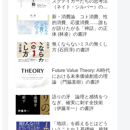
スクテイカーたちの思考法
（ネイト・シルバー）の書
評
新・消費論 コト消費、性
的消費、応援消費……誰も
が語りたがる「神話」の正
体 (林凌）の書評
無くならないミスの無くし
方 (石田淳) の書評
Future Value Theory: AI時代
における未来価値創造の理
論 （門脇直樹）の書評
語りの牙 論理と感情をつ
なぎ、確実に刺す全技術
（伊藤羊一）の書評
「地頭」を鍛えるとはどう
いうことか 1 基礎編 複雑