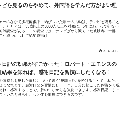
レビを見るのをやめて、外国語を学んだ方がよい理
。
ャーのなかで脳機能低下に結びついた唯一の活動は、テレビを観ること
た。たとえば、55歳以上の5000人以上を対象に、5年にわたって行なわ
追跡調査がある。この調査では、テレビばかり観ていた被験者の一部
年が経つにつれて認知障害(1...
2018.08.12
謝日記の効果がすごかった！ロバート・エモンズの
証結果を知れば、感謝日記を習慣にしたくなる！
の気持ちを感じた事項について書く"感謝日記"を続けることで、私たち
せになれます。感謝日記を習慣にし、日々、自分に起こった体験を再現
それに感謝することで、脳のつながりを強化できます。感謝日記によっ
ストレスを減らせ、心と体を健康にできるのです。