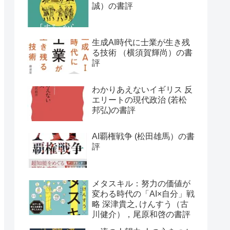
誠）の書評
生成AI時代に士業が生き残
る技術 （横須賀輝尚）の書
評
わかりあえないイギリス 反
エリートの現代政治 (若松
邦弘)の書評
AI覇権戦争 (松田雄馬）の書
評
メタスキル：努力の価値が
変わる時代の「AI×自分」戦
略 深津貴之, けんすう（古
川健介），尾原和啓の書評