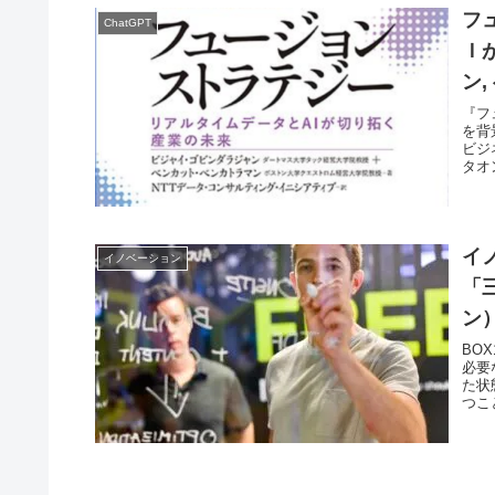
フ
ChatGPT
Ｉ
ン
『フ
を背
ビジ
タオ
ーシ
す。
イ
イノベーション
「
ン
BO
必要
た状
つこ