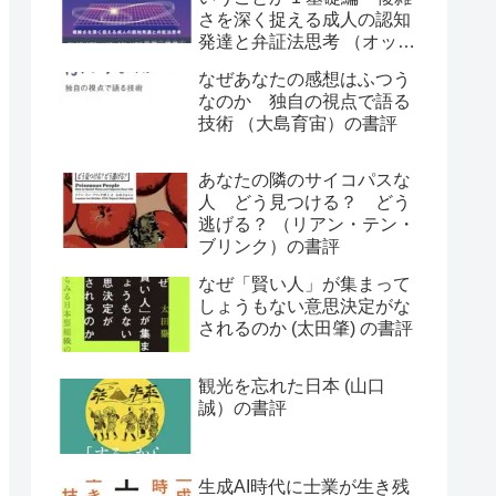
さを深く捉える成人の認知
発達と弁証法思考 （オット
ー・ラスキー）の書評
なぜあなたの感想はふつう
なのか 独自の視点で語る
技術 （大島育宙）の書評
あなたの隣のサイコパスな
人 どう見つける？ どう
逃げる？ （リアン・テン・
ブリンク）の書評
なぜ「賢い人」が集まって
しょうもない意思決定がな
されるのか (太田肇) の書評
観光を忘れた日本 (山口
誠）の書評
生成AI時代に士業が生き残