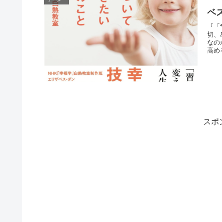
ベ
『「
切、
なの
高め
スポ