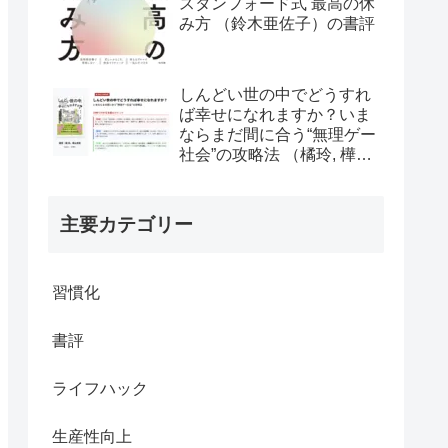
スタンフォード式 最高の休
み方 （鈴木亜佐子）の書評
しんどい世の中でどうすれ
ば幸せになれますか？いま
ならまだ間に合う“無理ゲー
社会”の攻略法 （橘玲, 樺山
美夏）の書評
主要カテゴリー
習慣化
書評
ライフハック
生産性向上