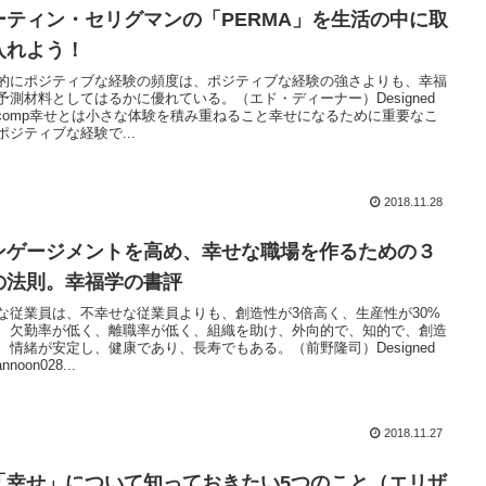
ーティン・セリグマンの「PERMA」を生活の中に取
入れよう！
的にポジティブな経験の頻度は、ポジティブな経験の強さよりも、幸福
予測材料としてはるかに優れている。（エド・ディーナー）Designed
 Jcomp幸せとは小さな体験を積み重ねること幸せになるために重要なこ
ポジティブな経験で...
2018.11.28
ンゲージメントを高め、幸せな職場を作るための３
の法則。幸福学の書評
な従業員は、不幸せな従業員よりも、創造性が3倍高く、生産性が30%
、欠勤率が低く、離職率が低く、組織を助け、外向的で、知的で、創造
、情緒が安定し、健康であり、長寿でもある。（前野隆司）Designed
annoon028...
2018.11.27
幸せ」について知っておきたい5つのこと（エリザ