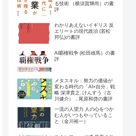
る技術 （横須賀輝尚）の書
評
わかりあえないイギリス 反
エリートの現代政治 (若松
邦弘)の書評
AI覇権戦争 (松田雄馬）の書
評
メタスキル：努力の価値が
変わる時代の「AI×自分」戦
略 深津貴之, けんすう（古
川健介），尾原和啓の書評
一流の人望力 人の心をつか
む人がいつもやっているこ
と（金川裕一）