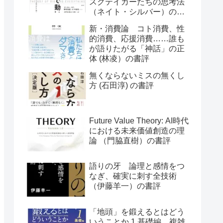
スクテイカーたちの思考法
（ネイト・シルバー）の書
評
新・消費論 コト消費、性
的消費、応援消費……誰も
が語りたがる「神話」の正
体 (林凌）の書評
無くならないミスの無くし
方 (石田淳) の書評
Future Value Theory: AI時代
における未来価値創造の理
論 （門脇直樹）の書評
語りの牙 論理と感情をつ
なぎ、確実に刺す全技術
（伊藤羊一）の書評
「地頭」を鍛えるとはどう
いうことか 1 基礎編 複雑