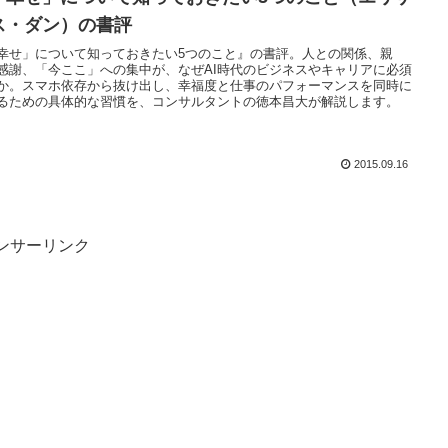
ス・ダン）の書評
幸せ」について知っておきたい5つのこと』の書評。人との関係、親
感謝、「今ここ」への集中が、なぜAI時代のビジネスやキャリアに必須
か。スマホ依存から抜け出し、幸福度と仕事のパフォーマンスを同時に
るための具体的な習慣を、コンサルタントの徳本昌大が解説します。
2015.09.16
ンサーリンク