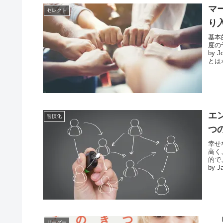
マ
セレクト
り
基本
度の
by
とは
エ
習慣化
つ
幸せ
高く
的で
by J
「
リーダー