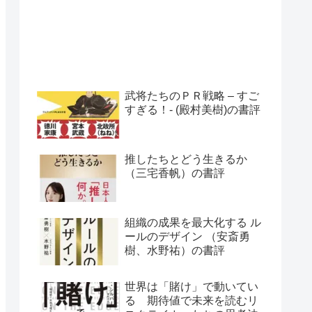
武将たちのＰＲ戦略 – すご
すぎる！- (殿村美樹)の書評
推したちとどう生きるか
（三宅香帆）の書評
組織の成果を最大化する ル
ールのデザイン （安斎勇
樹、水野祐）の書評
世界は「賭け」で動いてい
る 期待値で未来を読むリ