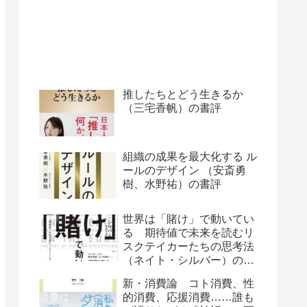
推したちとどう生きるか
（三宅香帆）の書評
組織の成果を最大化する ル
ールのデザイン （安斎勇
樹、水野祐）の書評
世界は「賭け」で動いてい
る 期待値で未来を読むリ
スクテイカーたちの思考法
（ネイト・シルバー）の書
評
新・消費論 コト消費、性
的消費、応援消費……誰も