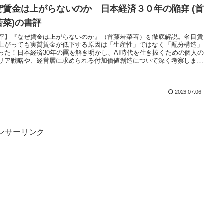
ぜ賃金は上がらないのか 日本経済３０年の陥穽 (首
若菜)の書評
評】『なぜ賃金は上がらないのか』（首藤若菜著）を徹底解説。名目賃
上がっても実質賃金が低下する原因は「生産性」ではなく「配分構造」
った！日本経済30年の罠を解き明かし、AI時代を生き抜くための個人の
リア戦略や、経営層に求められる付加価値創造について深く考察しま
2026.07.06
ンサーリンク