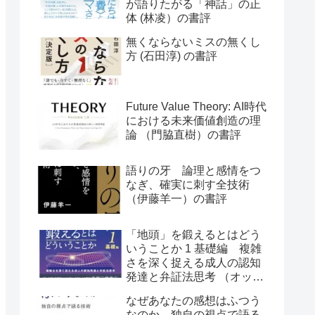
が語りたがる「神話」の正
体 (林凌）の書評
無くならないミスの無くし
方 (石田淳) の書評
Future Value Theory: AI時代
における未来価値創造の理
論 （門脇直樹）の書評
語りの牙 論理と感情をつ
なぎ、確実に刺す全技術
（伊藤羊一）の書評
「地頭」を鍛えるとはどう
いうことか 1 基礎編 複雑
さを深く捉える成人の認知
発達と弁証法思考 （オット
ー・ラスキー）の書評
なぜあなたの感想はふつう
なのか 独自の視点で語る