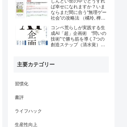
しんどい世の中でどうすれ
ば幸せになれますか？いま
ならまだ間に合う“無理ゲー
社会”の攻略法 （橘玲, 樺山
美夏）の書評
コンペ荒らしが実践する生
成AI「超」企画術 “問いの
技術”で勝ち筋を導く7つの
創造ステップ（清水覚）の
書評
主要カテゴリー
習慣化
書評
ライフハック
生産性向上