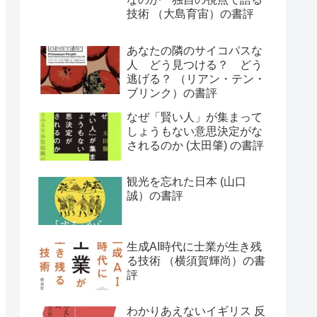
技術 （大島育宙）の書評
あなたの隣のサイコパスな
人 どう見つける？ どう
逃げる？ （リアン・テン・
ブリンク）の書評
なぜ「賢い人」が集まって
しょうもない意思決定がな
されるのか (太田肇) の書評
観光を忘れた日本 (山口
誠）の書評
生成AI時代に士業が生き残
る技術 （横須賀輝尚）の書
評
わかりあえないイギリス 反