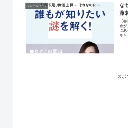
な
フレームワーク
藤
【書
金が
にあ
キャ
す。
スポ