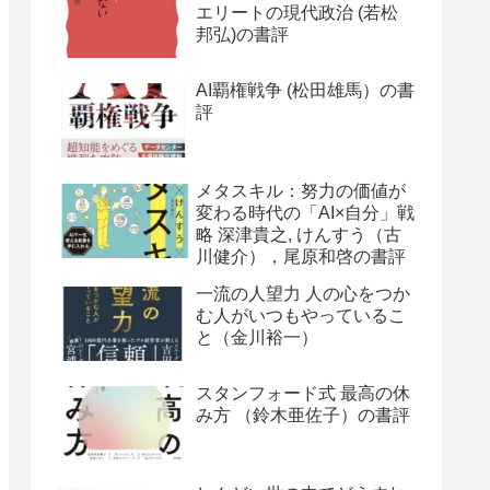
エリートの現代政治 (若松
邦弘)の書評
AI覇権戦争 (松田雄馬）の書
評
メタスキル：努力の価値が
変わる時代の「AI×自分」戦
略 深津貴之, けんすう（古
川健介），尾原和啓の書評
一流の人望力 人の心をつか
む人がいつもやっているこ
と（金川裕一）
スタンフォード式 最高の休
み方 （鈴木亜佐子）の書評