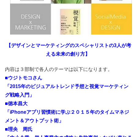
【デザインとマーケティングのスペシャリストの3人が考
える未来の創り方】
内容は３部制で各人のテーマは以下になります。
■ウジトモコさん
「2015年のビジュアルトレンド予想と視覚マーケティン
グ戦略入門」
■徳本昌大
「iPhoneアプリ習慣術に学ぶ２０１５年のタイムマネジ
メント＆アウトプット術」
■理央 周氏