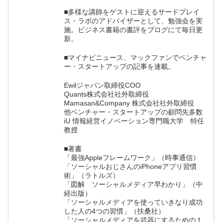
■多様な講師をゲストに迎えるサードプレイ
ス・ラボのアドバイザーとして、勉強会を実
施。ビジネス書籍の書評をブログにて毎日更
新。
■マイナビニュース、マックファンでベンチャ
ー・スタートアップの記事を連載。
Ewilジャパン取締役COO
Quants株式会社社外取締役
Mamasan&Company 株式会社社外取締役
他ベンチャー・スタートアップの顧問先多数
iU 情報経営イノベーション専門職大学 特任
教授
■著書
「最強Appleフレームワーク」（時事通信）
「ソーシャルおじさんのiPhoneアプリ習慣
術」（ラトルズ）
「図解 ソーシャルメディア早わかり」（中
経出版）
「ソーシャルメディアを使っていきなり成功
した人の4つの習慣」（扶桑社）
「ソーシャルメディアを武器にするための１