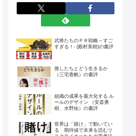
武将たちのＰＲ戦略 – すご
すぎる！- (殿村美樹)の書評
推したちとどう生きるか
（三宅香帆）の書評
組織の成果を最大化する ル
ールのデザイン （安斎勇
樹、水野祐）の書評
世界は「賭け」で動いてい
る 期待値で未来を読むリ