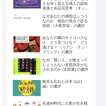
さを深く捉える成人の認知
発達と弁証法思考 （オット
ー・ラスキー）の書評
なぜあなたの感想はふつう
なのか 独自の視点で語る
技術 （大島育宙）の書評
あなたの隣のサイコパスな
人 どう見つける？ どう
逃げる？ （リアン・テン・
ブリンク）の書評
なぜ「賢い人」が集まって
しょうもない意思決定がな
されるのか (太田肇) の書評
観光を忘れた日本 (山口
誠）の書評
生成AI時代に士業が生き残