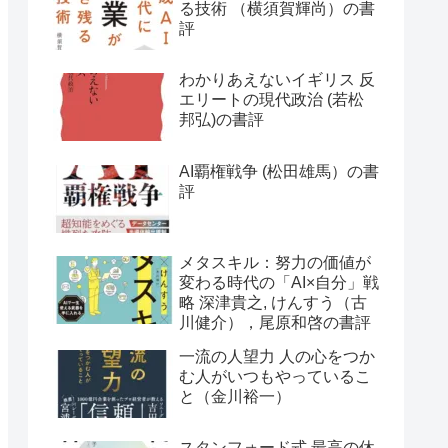
る技術 （横須賀輝尚）の書
評
わかりあえないイギリス 反
エリートの現代政治 (若松
邦弘)の書評
AI覇権戦争 (松田雄馬）の書
評
メタスキル：努力の価値が
変わる時代の「AI×自分」戦
略 深津貴之, けんすう（古
川健介），尾原和啓の書評
一流の人望力 人の心をつか
む人がいつもやっているこ
と（金川裕一）
スタンフォード式 最高の休