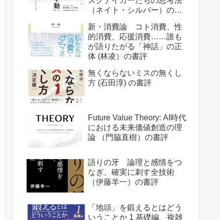
スクテイカーたちの思考法
（ネイト・シルバー）の書
評
新・消費論 コト消費、性
的消費、応援消費……誰も
が語りたがる「神話」の正
体 (林凌）の書評
無くならないミスの無くし
方 (石田淳) の書評
Future Value Theory: AI時代
における未来価値創造の理
論 （門脇直樹）の書評
語りの牙 論理と感情をつ
なぎ、確実に刺す全技術
（伊藤羊一）の書評
「地頭」を鍛えるとはどう
いうことか 1 基礎編 複雑