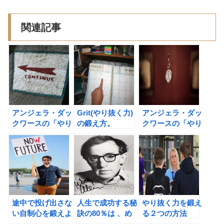
関連記事
アンジェラ・ダッ
Grit(やり抜く力)
アンジェラ・ダッ
クワースの「やり
の鍛え方。
クワースの「やり
抜く力」の書評
抜く力」の書評
② 日々の努力に
勝るものはない。
途中で投げ出さな
人生で成功する秘
やり抜く力を鍛え
い自制心を鍛えよ
訣の80％は 、め
る２つの方法
う！
げずに顔を出すこ