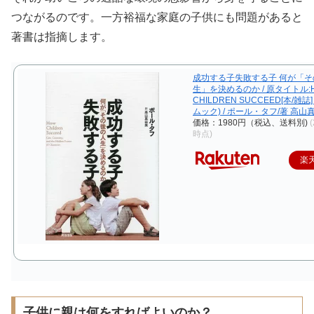
つながるのです
。一方裕福な家庭の子供にも問題があると
著書は指摘します。
成功する子失敗する子 何が「そ
生」を決めるのか / 原タイトル:
CHILDREN SUCCEED[本/雑誌
ムック) / ポール・タフ/著 高山
価格：1980円（税込、送料別)
(
時点)
楽
子供に親は何をすればよいのか？