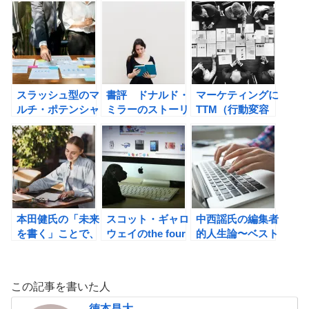
と（ウディ・アレ
ン） アンジェ
ラ・ダックワース
の「やり抜く力」
の書評③
スラッシュ型のマ
書評 ドナルド・
マーケティングに
ルチ・ポテンシャ
ミラーのストーリ
TTM（行動変容
ライトとは何か？
ーブランディング
ステージモデル）
戦略
を活用しよう！
本田健氏の「未来
スコット・ギャロ
中西謡氏の編集者
を書く」ことで、
ウェイのthe four
的人生論〜ベスト
どんどん夢は実現
GAFA 四騎士が創
セラー編集者が教
するの書評
り変えた世界の書
える！情報発信時
評
代の「編集力」の
この記事を書いた人
磨き方〜の書評
徳本昌大