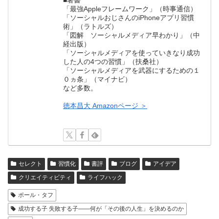
「最強Appleフレームワーク」（時事通信）
「ソーシャルおじさんのiPhoneアプリ習慣
術」（ラトルズ）
「図解 ソーシャルメディア早わかり」（中
経出版）
「ソーシャルメディアを使っていきなり成功
した人の4つの習慣」（扶桑社）
「ソーシャルメディアを武器にするための１
０ヵ条」（マイナビ）
など多数。
徳本昌大 Amazonページ ＞
セレクト
習慣化
書評
ブログ
アイデア
クリエイティビティ
ライフハック
ポール・タフ
成功する子 失敗する子――何が「その後の人生」を決めるのか