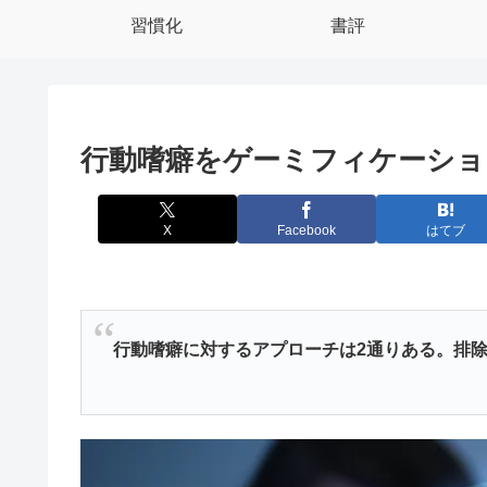
習慣化
書評
行動嗜癖をゲーミフィケーショ
X
Facebook
はてブ
行動嗜癖に対するアプローチは2通りある。排