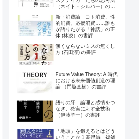
スクテイカーたちの思考法
（ネイト・シルバー）の書
評
新・消費論 コト消費、性
的消費、応援消費……誰も
が語りたがる「神話」の正
体 (林凌）の書評
無くならないミスの無くし
方 (石田淳) の書評
Future Value Theory: AI時代
における未来価値創造の理
論 （門脇直樹）の書評
語りの牙 論理と感情をつ
なぎ、確実に刺す全技術
（伊藤羊一）の書評
「地頭」を鍛えるとはどう
いうことか 1 基礎編 複雑