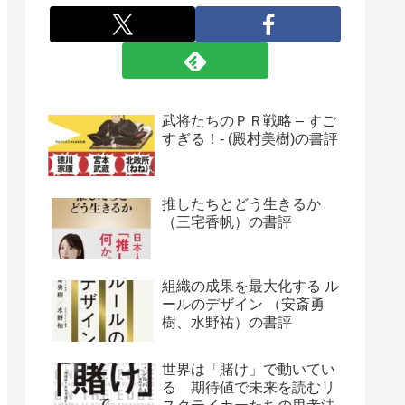
武将たちのＰＲ戦略 – すご
すぎる！- (殿村美樹)の書評
推したちとどう生きるか
（三宅香帆）の書評
組織の成果を最大化する ル
ールのデザイン （安斎勇
樹、水野祐）の書評
世界は「賭け」で動いてい
る 期待値で未来を読むリ