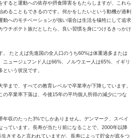
をすると運動への依存や摂食障害をもたらしますが、これら
始めることもできるのです。何かをしたいという動機が過剰
運動へのモチベーションが強い場合は生活を犠牲にして追求
カウチポテト族だとしたら、良い習慣を身につけるきっかけ
。 たとえば先進国の全人口のうち60%は体重過多または
、ニュージ⊥フンド人は66%、ノルウエー人は65%、イギリ
多という状況です。
大学まで、すべての教育レベルで卒業率が下降しています。
この卒業率下落は、今後15年の平均個人所得の減少につな
帯年収のたった3%でしかありません。デンマーク、スペイ
っています。長寿が当たり前になることで、2000年以降
で長生きすると言われていますが、長寿によって貯金が底をつ