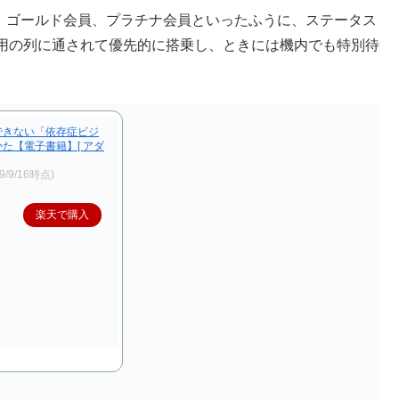
、 ゴールド会員、プラチナ会員といったふうに、ステータス
用の列に通されて優先的に搭乗し、ときには機内でも特別待
できない「依存症ビジ
た【電子書籍】[ アダ
19/9/16時点)
楽天で購入