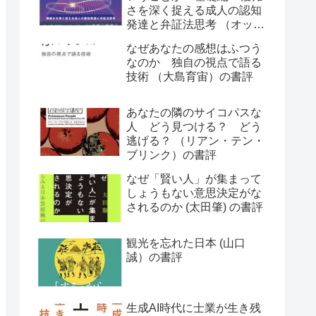
さを深く捉える成人の認知
発達と弁証法思考 （オット
ー・ラスキー）の書評
なぜあなたの感想はふつう
なのか 独自の視点で語る
技術 （大島育宙）の書評
あなたの隣のサイコパスな
人 どう見つける？ どう
逃げる？ （リアン・テン・
ブリンク）の書評
なぜ「賢い人」が集まって
しょうもない意思決定がな
されるのか (太田肇) の書評
観光を忘れた日本 (山口
誠）の書評
生成AI時代に士業が生き残