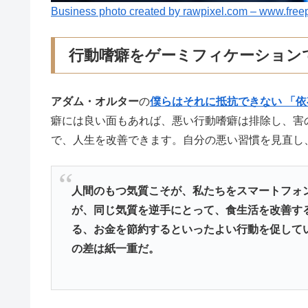
Business photo created by rawpixel.com – www.free
行動嗜癖をゲーミフィケーション
アダム・オルター
の
僕らはそれに抵抗できない 「
癖には良い面もあれば、悪い行動嗜癖は排除し、害
で、人生を改善できます。自分の悪い習慣を見直し
人間のもつ気質こそが、私たちをスマートフォ
が、同じ気質を逆手にとって、食生活を改善す
る、お金を節約するといったよい行動を促して
の差は紙一重だ。