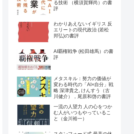
る技術 （横須賀輝尚）の書
評
わかりあえないイギリス 反
エリートの現代政治 (若松
邦弘)の書評
AI覇権戦争 (松田雄馬）の書
評
メタスキル：努力の価値が
変わる時代の「AI×自分」戦
略 深津貴之, けんすう（古
川健介），尾原和啓の書評
一流の人望力 人の心をつか
む人がいつもやっているこ
と（金川裕一）
スタンフォード式 最高の休