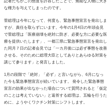
記者たちがこの態度を許容したことで、無能な人物に大き
な権力を与えてしまったのです。
菅総理は今年になって、何度も、緊急事態宣言を発出しま
すが、責任を取らずにいます。今年の1月4日の年頭会見
で菅総理は「医療崩壊を絶対に防ぎ、必要な方に必要な医
療を提供いたします」、一都三県に緊急事態宣言を発出し
た同月７日の記者会見では「一カ月後には必ず事態を改善
させる。そのために総理大臣としてありとあらゆる対策を
講じて参ります」と発言しました。
1月の段階で「絶対」「必ず」と言いながら、6月になっ
た今も緊急事態宣言が続いています。 発令した緊急事態
宣言の効果が出なかった場合について質問されると「仮定
のことは考えていない」と返答する総理は、五輪を行うた
めに、ようやくワクチン対策にシフトします。