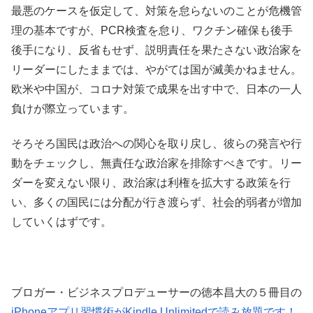
最悪のケースを仮定して、対策を怠らないのことが危機管
理の基本ですが、PCR検査を怠り、ワクチン確保も後手
後手になり、反省もせず、説明責任を果たさない政治家を
リーダーにしたままでは、やがては国が滅美かねません。
欧米や中国が、コロナ対策で成果を出す中で、日本の一人
負けが際立っています。
そろそろ国民は政治への関心を取り戻し、彼らの発言や行
動をチェックし、無責任な政治家を排除すべきです。リー
ダーを変えない限り、政治家は利権を拡大する政策を行
い、多くの国民には分配が行き渡らず、社会的弱者が増加
していくはずです。
ブロガー・ビジネスプロデューサーの徳本昌大の５冊目の
iPhoneアプリ習慣術がKindle Unlimitedで読み放題です！