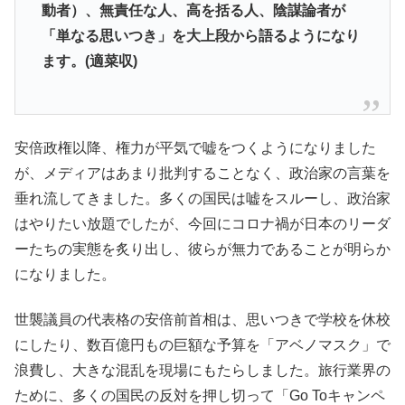
動者）、無責任な人、高を括る人、陰謀論者が
「単なる思いつき」を大上段から語るようになり
ます。(適菜収)
安倍政権以降、権力が平気で嘘をつくようになりました
が、メディアはあまり批判することなく、政治家の言葉を
垂れ流してきました。多くの国民は嘘をスルーし、政治家
はやりたい放題でしたが、今回にコロナ禍が日本のリーダ
ーたちの実態を炙り出し、彼らが無力であることが明らか
になりました。
世襲議員の代表格の安倍前首相は、思いつきで学校を休校
にしたり、数百億円もの巨額な予算を「アベノマスク」で
浪費し、大きな混乱を現場にもたらしました。旅行業界の
ために、多くの国民の反対を押し切って「Go Toキャンペ