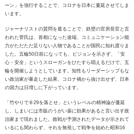
ーン」を強行することで、コロナを日本に蔓延させてしま
います。
ジャーナリストの質問を遮ることで、鉄壁の官房長官と言
われた菅氏は、首相になった途端、コミュニケーション能
力がただただ足りない人物であることが国民に知れ渡りま
した。五輪50日前になっても、ビジョンを示さず、「安
心・安全」というスローガンをひたすら唱えるだけで、五
輪を開催しようとしています。知性もリーダーシップもな
い政治家が暴走した結果、コロナ禍から抜け出せず、日本
の国力は日増しに下がっています。
「竹やりでＢ29を落とせ」というレベルの精神論が蔓延
し、しまいには市販のうがい薬に効果があると言い出す政
治家まで現れました。敗戦が予測されたデータが示されて
いるにも関わらず、それを無視して戦争を始めた昭和16