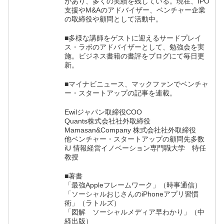
があり、多くの実績を残している。現在、IPO
支援やM&Aのアドバイザー、ベンチャー企業
の取締役や顧問として活動中。
■多様な講師をゲストに迎えるサードプレイ
ス・ラボのアドバイザーとして、勉強会を実
施。ビジネス書籍の書評をブログにて毎日更
新。
■マイナビニュース、マックファンでベンチャ
ー・スタートアップの記事を連載。
Ewilジャパン取締役COO
Quants株式会社社外取締役
Mamasan&Company 株式会社社外取締役
他ベンチャー・スタートアップの顧問先多数
iU 情報経営イノベーション専門職大学 特任
教授
■著書
「最強Appleフレームワーク」（時事通信）
「ソーシャルおじさんのiPhoneアプリ習慣
術」（ラトルズ）
「図解 ソーシャルメディア早わかり」（中
経出版）