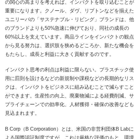
の関心の高まりを考えれば、インパクトを取り込むことが
重要になります。クノール、ダヴ、リプトンなどを揃えた
ユニリーバの「サステナブル・リビング」ブランドは、他
のブランドよりも50%急速に伸びており、同社の成長の
60%以上を支えています。商品ラインをインパクトの観点
から見る努力は、選択肢を狭めるどころか、新たな機会を
もたらし、成長と利益に大きく貢献するのです。
インパクト思考の利点は利益に限らない。プラスチック使
用に罰則を設けるなどの新規制や課税などの長期的なリス
クは、インパクトをビジネスに組み込むことで減らすこと
ができます。生産性の向上、廃棄物減による経費削減、サ
プライチェーンでの効率化、人材獲得・確保の改善なども
見込まれます。
B Corp（B Corporation）とは、米国の非営利団体B Labに
よる国際認証制度ですが、これは厳格な評価のもと、環境