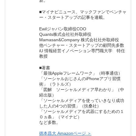
新。
■マイナビニュース、マックファンでベンチャ
ー・スタートアップの記事を連載。
Ewilジャパン取締役COO
Quants株式会社社外取締役
Mamasan&Company 株式会社社外取締役
他ベンチャー・スタートアップの顧問先多数
iU 情報経営イノベーション専門職大学 特任
教授
■著書
「最強Appleフレームワーク」（時事通信）
「ソーシャルおじさんのiPhoneアプリ習慣
術」（ラトルズ）
「図解 ソーシャルメディア早わかり」（中
経出版）
「ソーシャルメディアを使っていきなり成功
した人の4つの習慣」（扶桑社）
「ソーシャルメディアを武器にするための１
０ヵ条」（マイナビ）
など多数。
徳本昌大 Amazonページ ＞