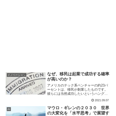
なぜ、移民は起業で成功する確率
イノベーション
が高いのか？
アメリカのテック系ベンチャーの約23パ
ーセントは、移民が創業したものです。
彼らには当然成功したいというハングリ
ー精神があります。アメリカ人とは異な
2021.09.07
る視点と経験によって、移民たちはアメ
リカという新天地で、ビジネスチャンス
マウロ・ギレンの２０３０ 世界
AI
を見出しています。
の大変化を「水平思考」で展望す