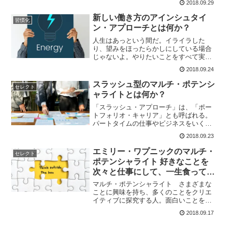
2018.09.29
も成し遂げていないと気づいたら、挫折
感を覚えるだろう。1日を振り返って、成
新しい働き方のアインシュタイ
習慣化
し遂げたこと大事なプ...
ン・アプローチとは何か？
人生はあっという間だ。イライラした
り、望みをほったらかしにしている場合
じゃないよ。やりたいことをすべて実現
するのは無理だとしても、みんなもっと
2018.09.24
頑張れる。私は毎日、自分の大事なこと
をする時間をつくるようにしてる。瞑想
スラッシュ型のマルチ・ポテンシ
セレクト
したり、読書したり、何かを...
ャライトとは何か？
「スラッシュ・アプローチ」は、「ポー
トフォリオ・キャリア」とも呼ばれる。
パートタイムの仕事やビジネスをいくつ
か掛け持ちし、その間を日常的に飛び回
2018.09.23
っていることをいう。（エミリー・ワプ
ニック）Designed by Rawpixel.comス
エミリー・ワプニックのマルチ・
セレクト
ラ...
ポテンシャライト 好きなことを
次々と仕事にして、一生食ってい
く方法の書評
マルチ・ポテンシャライト さまざまな
ことに興味を持ち、多くのことをクリエ
イティブに探究する人。面白いことを学
ぶのはそれ自体が楽しいし、そこで得た
2018.09.17
多くのスキルにさまざまな状況で助けら
れてきたからだ。（エミリー・ワプニッ