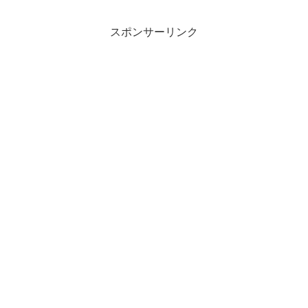
ク）Designed b...
スポンサーリンク