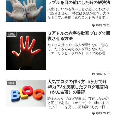
ラブルを目の前にした時の解決法
人生は、いつも良いことが起こるわけで
はありません。 時には失敗が続き、大き
なトラブルを抱え込むこともあります。
多くの人は、トラブルを目の前にすると
落ち込んで行動を起こせなくなりますが
2015.05.31
そういった時には、ジェイ・エイブラハ
６万ドルの赤字を動画ブログで回
ムの 限界はあなた...
習慣化
復させる方法
たくさん持っている人が豊かなのではな
く、たくさん与える人が豊かなのだ。
（エーリッヒ・フロム）ドイツの心理学
者のエーリッヒ・フロムは与えることが
豊かになる秘訣だと言います。 所有する
こと、もらうことではなく、与えること
が幸せの条件なのかもしれ...
2015.05.27
人気ブログの作り方: 5ヶ月で月
習慣化
45万PVを突破したブログ運営術
（かん吉著）の書評
読まれないブログ記事は、存在しないの
と同じである。（かん吉） Kindleストア
でタイトルを見て、衝動買いした一冊が
この人気ブログの作り方: 5ヶ月で月45万
2015.05.12
PVを突破したブログ運営術（かん吉著）