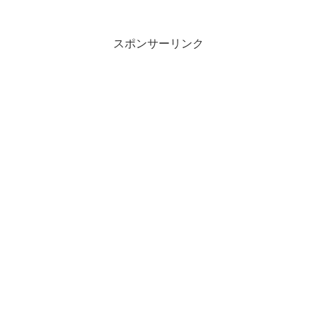
です。 短期間で45万PVを稼いだ人気ブ
ロ...
スポンサーリンク