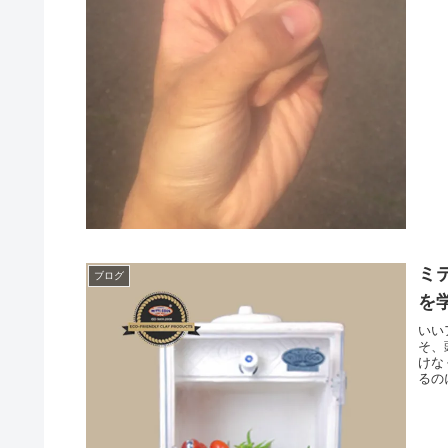
ミ
ブログ
を
いい
そ、
けな
るの