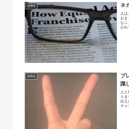
ネ
習慣化
人は
おま
なニ
かれ
プ
習慣化
識
人と
りま
伝え
チャ