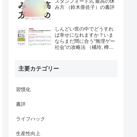
スタンフォード式 最高の休
み方 （鈴木亜佐子）の書評
しんどい世の中でどうすれ
ば幸せになれますか？いま
ならまだ間に合う“無理ゲー
社会”の攻略法 （橘玲, 樺山
美夏）の書評
主要カテゴリー
習慣化
書評
ライフハック
生産性向上