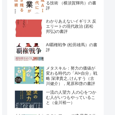
る技術 （横須賀輝尚）の書
評
わかりあえないイギリス 反
エリートの現代政治 (若松
邦弘)の書評
AI覇権戦争 (松田雄馬）の書
評
メタスキル：努力の価値が
変わる時代の「AI×自分」戦
略 深津貴之, けんすう（古
川健介），尾原和啓の書評
一流の人望力 人の心をつか
む人がいつもやっているこ
と（金川裕一）