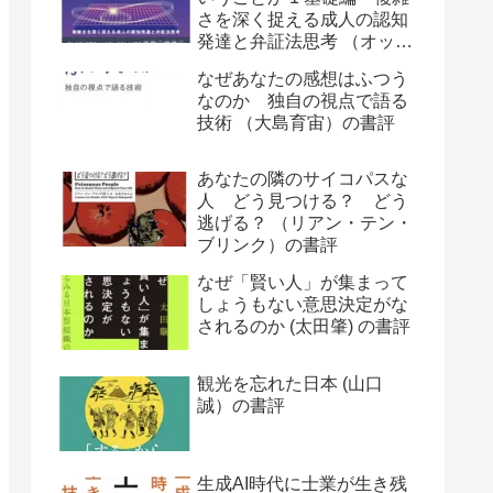
さを深く捉える成人の認知
発達と弁証法思考 （オット
ー・ラスキー）の書評
なぜあなたの感想はふつう
なのか 独自の視点で語る
技術 （大島育宙）の書評
あなたの隣のサイコパスな
人 どう見つける？ どう
逃げる？ （リアン・テン・
ブリンク）の書評
なぜ「賢い人」が集まって
しょうもない意思決定がな
されるのか (太田肇) の書評
観光を忘れた日本 (山口
誠）の書評
生成AI時代に士業が生き残