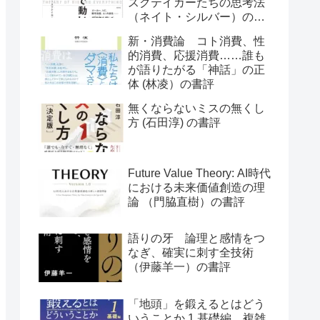
スクテイカーたちの思考法
（ネイト・シルバー）の書
評
新・消費論 コト消費、性
的消費、応援消費……誰も
が語りたがる「神話」の正
体 (林凌）の書評
無くならないミスの無くし
方 (石田淳) の書評
Future Value Theory: AI時代
における未来価値創造の理
論 （門脇直樹）の書評
語りの牙 論理と感情をつ
なぎ、確実に刺す全技術
（伊藤羊一）の書評
「地頭」を鍛えるとはどう
いうことか 1 基礎編 複雑