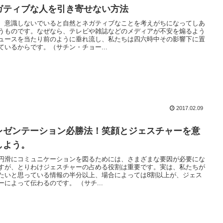
ガティブな人を引き寄せない方法
、意識しないでいると自然とネガティブなことを考えがちになってしあ
うものです。なぜなら、テレビや雑誌などのメディアが不安を煽るよう
ュースを当たり前のように垂れ流し、私たちは四六時中その影響下に置
ているからです。（サチン・チョー...
2017.02.09
レゼンテーション必勝法！笑顔とジェスチャーを意
しよう。
円滑にコミュニケーションを図るためには、さまざまな要因が必要にな
すが、とりわけジェスチャーの占める役割は重要です。実は、私たちが
たいと思っている情報の半分以上、場合によっては8割以上が、ジェス
ーによって伝わるのです。 （サチ...