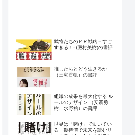
武将たちのＰＲ戦略 – すご
すぎる！- (殿村美樹)の書評
推したちとどう生きるか
（三宅香帆）の書評
組織の成果を最大化する ル
ールのデザイン （安斎勇
樹、水野祐）の書評
世界は「賭け」で動いてい
る 期待値で未来を読むリ