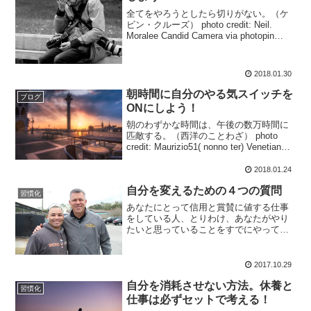
全てをやろうとしたら切りがない。（ケ
ビン・クルーズ） photo credit: Neil.
Moralee Candid Camera via photopin
(license) 忙しくて自分の好きなことをす
る時間が作れない、ということ...
2018.01.30
朝時間に自分のやる気スイッチを
ブログ
ONにしよう！
朝のわずかな時間は、午後の数万時間に
匹敵する。（西洋のことわざ） photo
credit: Maurizio51( nonno ter) Venetian
paths 64(a coffee please) via photopin
(l...
2018.01.24
自分を変えるための４つの質問
習慣化
あなたにとって信用と賞賛に値する仕事
をしている人、とりわけ、あなたがやり
たいと思っていることをすでにやってい
る人を見つけなさい。その人たちに助け
を求めて、その人たちのアドバイスを自
分の立場に当てはめてみよう。1時間の節
2017.10.29
約になるとか、そういう...
自分を消耗させない方法。休養と
習慣化
仕事は必ずセットで考える！