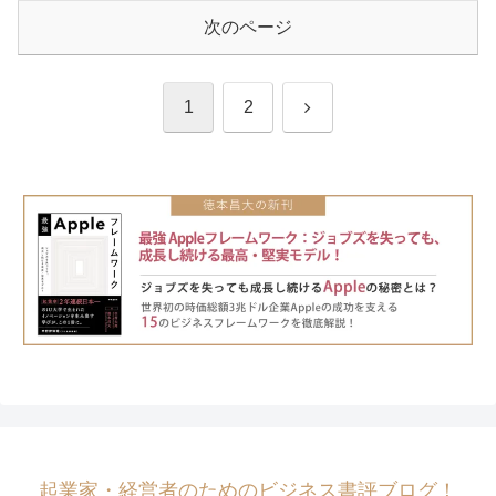
次のページ
次
1
2
へ
起業家・経営者のためのビジネス書評ブログ！