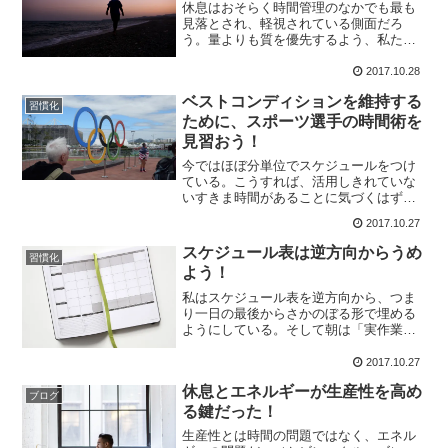
休息はおそらく時間管理のなかでも最も
見落とされ、軽視されている側面だろ
う。量よりも質を優先するよう、私たち
コーチはトレーニングのなかで選手たち
を指導すべきだし、選手は選手で、トレ
2017.10.28
一ニングの質を高めるために、ハードな
ベストコンディションを維持する
練習をしたら次の練習までき...
習慣化
ために、スポーツ選手の時間術を
見習おう！
今ではほぼ分単位でスケジュールをつけ
ている。こうすれば、活用しきれていな
いすきま時間があることに気づくはず。
たとえば、飛行機やバスの中で宿題をや
2017.10.27
る。インターネットに1時間使うくらいな
ら、仮眠を取って回復を促す。あなたも
スケジュール表は逆方向からうめ
習慣化
日々、そして毎日、目標...
よう！
私はスケジュール表を逆方向から、つま
り一日の最後からさかのぼる形で埋める
ようにしている。そして朝は「実作業」
のために時間を確保するようにしてい
る。午前中は比較的集中しやすいのに対
2017.10.27
し、会議攻めになった後は、それがもっ
休息とエネルギーが生産性を高め
と困難になると自覚している...
ブログ
る鍵だった！
生産性とは時間の問題ではなく、エネル