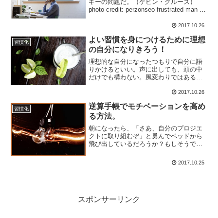
ギーの問題だ。（ケビン・クルーズ）
photo credit: perzonseo frustrated man on
computer - Business 2 Business Start Up
vi...
2017.10.26
よい習慣を身につけるために理想
習慣化
の自分になりきろう！
理想的な自分になったつもりで自分に語
りかけるといい。声に出しても、頭の中
だけでも構わない。風変わりではある
が、非常に有効な戦略だ。（ケビン・ク
ルーズ） photo credit: wuestenigel Glass
2017.10.26
of cold lemo...
逆算手帳でモチベーションを高め
習慣化
る方法。
朝になったら、「さあ、自分のプロジエ
クトに取り組むぞ」と勇んでベッドから
飛び出しているだろうか？もしそうでな
いなら、結局のところ、その程度の夢し
か抱いていないということ。自分の夢か
2017.10.25
ら十分なモチベーションを得られていな
いのである。（ケビン・ク...
スポンサーリンク