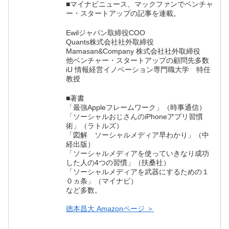
■マイナビニュース、マックファンでベンチャ
ー・スタートアップの記事を連載。
Ewilジャパン取締役COO
Quants株式会社社外取締役
Mamasan&Company 株式会社社外取締役
他ベンチャー・スタートアップの顧問先多数
iU 情報経営イノベーション専門職大学 特任
教授
■著書
「最強Appleフレームワーク」（時事通信）
「ソーシャルおじさんのiPhoneアプリ習慣
術」（ラトルズ）
「図解 ソーシャルメディア早わかり」（中
経出版）
「ソーシャルメディアを使っていきなり成功
した人の4つの習慣」（扶桑社）
「ソーシャルメディアを武器にするための１
０ヵ条」（マイナビ）
など多数。
徳本昌大 Amazonページ ＞