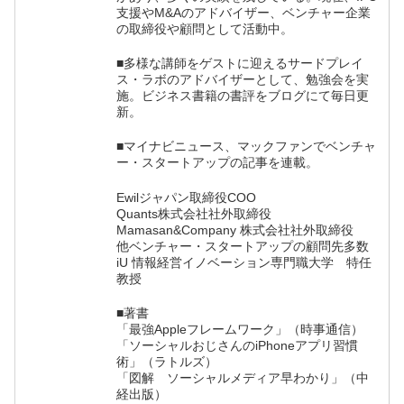
支援やM&Aのアドバイザー、ベンチャー企業
の取締役や顧問として活動中。
■多様な講師をゲストに迎えるサードプレイ
ス・ラボのアドバイザーとして、勉強会を実
施。ビジネス書籍の書評をブログにて毎日更
新。
■マイナビニュース、マックファンでベンチャ
ー・スタートアップの記事を連載。
Ewilジャパン取締役COO
Quants株式会社社外取締役
Mamasan&Company 株式会社社外取締役
他ベンチャー・スタートアップの顧問先多数
iU 情報経営イノベーション専門職大学 特任
教授
■著書
「最強Appleフレームワーク」（時事通信）
「ソーシャルおじさんのiPhoneアプリ習慣
術」（ラトルズ）
「図解 ソーシャルメディア早わかり」（中
経出版）