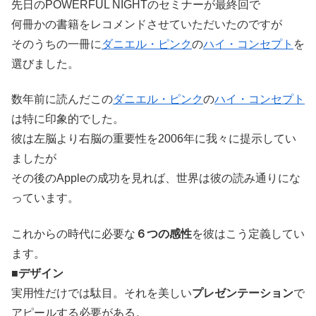
先日のPOWERFUL NIGHTのセミナーが最終回で
何冊かの書籍をレコメンドさせていただいたのですが
そのうちの一冊に
ダニエル・ピンク
の
ハイ・コンセプト
を
選びました。
数年前に読んだこの
ダニエル・ピンク
の
ハイ・コンセプト
は特に印象的でした。
彼は左脳より右脳の重要性を2006年に我々に提示してい
ましたが
その後のAppleの成功を見れば、世界は彼の読み通りにな
っています。
これからの時代に必要な
６つの感性
を彼はこう定義してい
ます。
■
デザイン
実用性だけでは駄目。それを美しい
プレゼンテーション
で
アピールする必要がある。