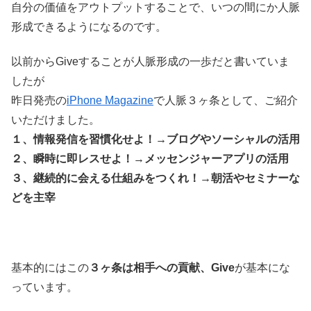
自分の価値をアウトプットすることで、いつの間にか人脈
形成できるようになるのです。
以前からGiveすることが人脈形成の一歩だと書いていま
したが
昨日発売の
iPhone Magazine
で人脈３ヶ条として、ご紹介
いただけました。
１、情報発信を習慣化せよ！→ブログやソーシャルの活用
２、瞬時に即レスせよ！→メッセンジャーアプリの活用
３、継続的に会える仕組みをつくれ！→朝活やセミナーな
どを主宰
基本的にはこの
３ヶ条は相手への貢献、Give
が基本にな
っています。